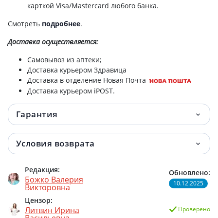
карткой Visa/Mastercard любого банка.
Лизиноприл-Тева таб 20мг №60
586.50 грн.
Смотреть
подробнее
.
Доставка
осуществляется:
Самовывоз из аптеки;
Доставка курьером Здравица
Доставка в отделение Новая Почта
Доставка курьером iPOST.
Гарантия
Условия возврата
Редакция:
Обновлено:
Божко Валерия
10.12.2025
Викторовна
Цензор:
Литвин Ирина
Проверено
Васильевна