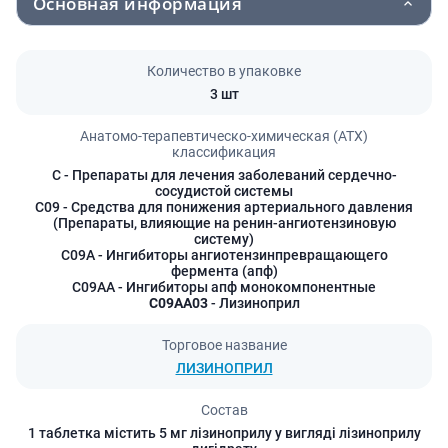
Основная информация
Количество в упаковке
3 шт
Анатомо-терапевтическо-химическая (АТХ)
классификация
C
- Препараты для лечения заболеваний сердечно-
сосудистой системы
C09
- Средства для понижения артериального давления
(Препараты, влияющие на ренин-ангиотензиновую
систему)
C09A
- Ингибиторы ангиотензинпревращающего
фермента (апф)
C09AA
- Ингибиторы апф монокомпонентные
C09AA03
- Лизиноприл
Торговое название
ЛИЗИНОПРИЛ
Состав
1 таблетка містить 5 мг лізиноприлу у вигляді лізиноприлу