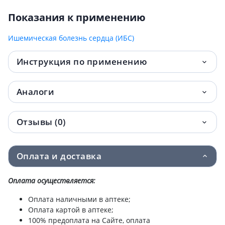
№30 /N/ /R/
Показания к применению
Лизиноприл-Тева таблетки 5мг №30
109.60 грн.
Ишемическая болезнь сердца (ИБС)
Лизиноприл-Астрафарм таблетки 5мг
121.70 грн.
Инструкция по применению
№60
ЛИЗИНОПРИЛ-АСТРАФАРМ ТАБ 10МГ
164 грн.
Аналоги
№60
Лизиноприл-Тева таб 10мг №30
173.80 грн.
Отзывы (0)
Лизиноприл-Тева таблетки 5мг №60
214 грн.
Оплата и доставка
ЛИЗИНОПРИЛ-АСТРАФАРМ таблетки
255.30 грн.
20МГ №60
Оплата осуществляется:
Оплата наличными в аптеке;
Лизиноприл-Тева таб 20мг №30
292.30 грн.
Оплата картой в аптеке;
100% предоплата на Сайте, оплата
Лизиноприл-Тева таб 10мг №60
335.80 грн.