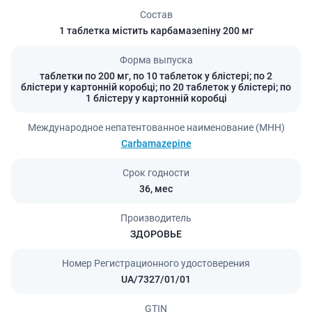
Состав
1 таблетка містить карбамазепіну 200 мг
Форма выпуска
таблетки по 200 мг, по 10 таблеток у блістері; по 2
блістери у картонній коробці; по 20 таблеток у блістері; по
1 блістеру у картонній коробці
Международное непатентованное наименование (МНН)
Carbamazepine
Срок годности
36,
мес
Производитель
ЗДОРОВЬЕ
Номер Регистрационного удостоверения
UA/7327/01/01
GTIN