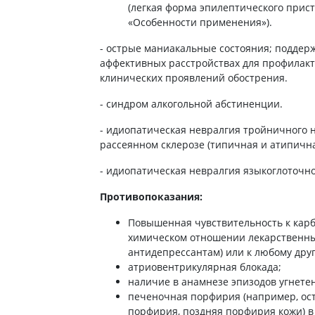
ты для повышения
(легкая форма эпилептического прист
Препараты для нервной
а
«Особенности применения»).
системы
итики и пропульсанты
Противосудорожные
- острые маниакальные состояния; подде
льное
аффективных расстройствах для профилакт
Препараты для лечения
эпилепсии
клинических проявлений обострения.
ы для
дочной железы
Снотворные препараты
- синдром алкогольной абстиненции.
тные препараты
Успокоительные препараты
- идиопатическая невралгия тройничного 
ты для лечения
Антидепрессанты
тита
рассеянном склерозе (типичная и атипична
Препараты для улучшения
памяти
- идиопатическая невралгия языкоглоточно
ы для печени и
Транквилизаторы
 пузыря
(анксиолитики)
Противопоказания:
а от гепатита C
Средства от курения и
Повышенная чувствительность к карб
никотиновой зависимости
ротекторы для печени
химическом отношении лекарственны
Средства от похмелья
нные препараты
антидепрессантам) или к любому дру
Препараты от головокружения
слоты
атриовентрикулярная блокада;
наличие в анамнезе эпизодов угнетен
Противоопухолевые
льные препараты
печеночная порфирия (например, о
препараты
порфирия, поздняя порфирия кожи) в
амо-гипофизарные