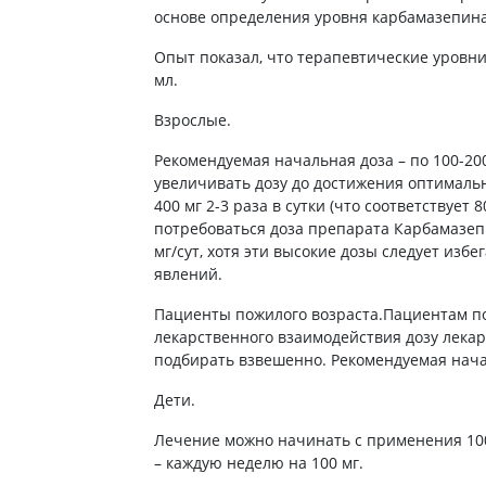
Препараты для глаз
основе определения уровня карбамазепина
Капли в ухо
Опыт показал, что терапевтические уровни
мл.
Взрослые.
Рекомендуемая начальная доза – по 100-200
увеличивать дозу до достижения оптимальн
400 мг 2-3 раза в сутки (что соответствует
потребоваться доза препарата Карбамазепи
мг/сут, хотя эти высокие дозы следует изб
явлений.
Пациенты пожилого возраста.Пациентам по
лекарственного взаимодействия дозу лека
подбирать взвешенно. Рекомендуемая начал
Дети.
Лечение можно начинать с применения 100
– каждую неделю на 100 мг.