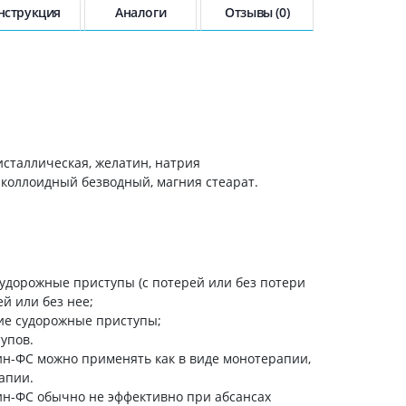
холестерина
нструкция
Аналоги
Отзывы (0)
Препараты для укрепления
сосудов
Препараты от аритмии
Мочегонные препараты,
диуретики
;
Лекарства от стенокардии
Препараты при сердечной
сталлическая, желатин, натрия
недостаточности
д коллоидный безводный, магния стеарат.
Заболевания кожи
Противогрибковые
От ожогов
дорожные приступы (с потерей или без потери
Лечение ран и язв
й или без нее;
Мази от аллергии
ие судорожные приступы;
Лечение псориаза, экземы
упов.
н-ФС можно применять как в виде монотерапии,
Антибиотики для лечения
апии.
заболеваний кожи
ин-ФС обычно не эффективно при абсансах
Гормональные мази