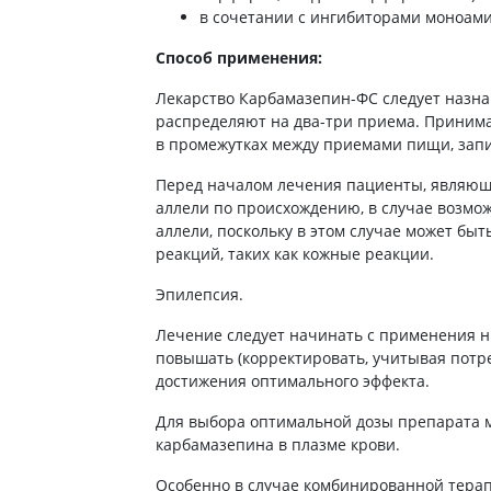
ы
в сочетании с ингибиторами моноами
Противоопухолевые
негормональные препараты
стероиды
Способ применения:
Противоопухолевые
ания щитовидной
гормональные препараты
Лекарство Карбамазепин-ФС следует назна
От рака
распределяют на два-три приема. Принима
 поджелудочной
в промежутках между приемами пищи, зап
Лечение аллергии
орная система
Перед началом лечения пациенты, являющ
Мочеполовая система и
аллели по происхождению, в случае возмо
ва от аллергии
половые гормоны
аллели, поскольку в этом случае может бы
ва от астмы
реакций, таких как кожные реакции.
Лекарства для почек
Препараты для потенции и
Эпилепсия.
эрекции
Урологические препараты
Лечение следует начинать с применения н
повышать (корректировать, учитывая потре
Гинекологические препараты
достижения оптимального эффекта.
Препараты влияющие на
лактацию
Для выбора оптимальной дозы препарата 
карбамазепина в плазме крови.
Препараты для органов
чувств
Особенно в случае комбинированной терап