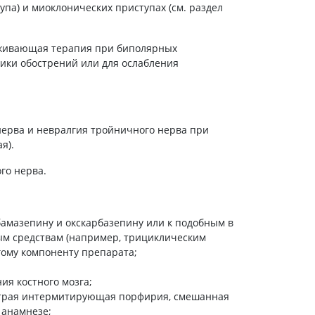
упа) и миоклонических приступах (см. раздел
Антисептики и дезинфекторы
Лечение угревой сыпи, акне
рживающая терапия при биполярных
Лечение рубцов
ики обострений или для ослабления
Лекарства от бородавок
Лечение перхоти, себореи,
волосистых дерматитов
Средства от повышенной
нерва и невралгия тройничного нерва при
потливости
я).
Лечение герпеса
го нерва.
Препараты для
опорнодвигательного
аппарата
амазепину и окскарбазепину или к подобным в
Противовоспалительные
м средствам (например, трициклическим
препараты
гому компоненту препарата;
От суставной и мышечной боли
Миорелаксанты
ия костного мозга;
страя интермитирующая порфирия, смешанная
Лекарства от подагры
 анамнезе;