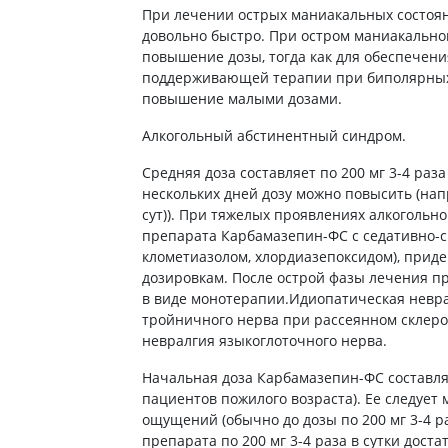
При лечении острых маниакальных состоя
довольно быстро. При остром маниакально
повышение дозы, тогда как для обеспечен
поддерживающей терапии при биполярных 
повышение малыми дозами.
Алкогольный абстинентный синдром.
Средняя доза составляет по 200 мг 3-4 раз
нескольких дней дозу можно повысить (напри
сут)). При тяжелых проявлениях алкоголь
препарата Карбамазепин-ФС с седативно-
клометиазолом, хлордиазепоксидом), при
дозировкам. После острой фазы лечения 
в виде монотерапии.Идиопатическая невра
тройничного нерва при рассеянном склеро
невралгия языкоглоточного нерва.
Начальная доза Карбамазепин-ФС составляет
пациентов пожилого возраста). Ее следует
ощущений (обычно до дозы по 200 мг 3-4 ра
препарата по 200 мг 3-4 раза в сутки дост