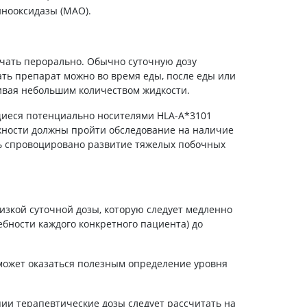
Препараты кальция
нооксидазы (МАО).
Хондропротекторы
Кроветворение и кровь
чать перорально. Обычно суточную дозу
Противотромбозные
ть препарат можно во время еды, после еды или
ивая небольшим количеством жидкости.
Препараты от анемии
Кровезаменители
иеся потенциально носителями HLA-А*3101
жности должны пройти обследование на наличие
Препараты для
парентерального питания
ть спровоцировано развитие тяжелых побочных
Прочие лекарственные
средства
изкой суточной дозы, которую следует медленно
бности каждого конкретного пациента) до
может оказаться полезным определение уровня
ии терапевтические дозы следует рассчитать на