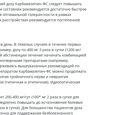
ний дозу Карбамазепин-ФС следует повышать
м состоянии рекомендуется достаточно быстрое
ия оптимальной толерантности в рамках
расстройствах рекомендуется постепенное
а в день. В тяжелых случаях в течение первых
мер, дозу по 400 мг 3 раза в сутки (1200 мг/
ной абстиненции лечение начинать комбинацией
снотворными препаратами (например,
держиваясь вышеуказанных рекомендаций по
препаратом Карбамазепин-ФС можно продолжать
лгия тройничного нерва и невралгия
зе (типичная и атипичная). Идиопатическая
 200-400 мг/сут (100* мг 2 раза в сутки для
 медленно повышать до исчезновения болевых
за в сутки). Для большинства пациентов доза
аточна для поддержания безболезненного