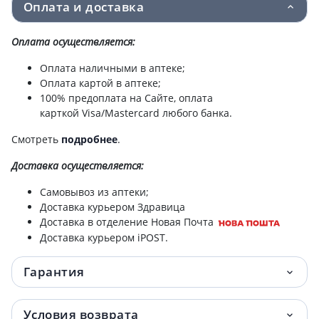
Бисопролол Сандоз таблетки п/о 10мг
66.50 грн.
Оплата и доставка
№30 (15х2)
Оплата осуществляется:
Бисопролол Сандоз таблетки п/о 10мг
66.80 грн.
№30 (10х3)
Оплата наличными в аптеке;
Оплата картой в аптеке;
100% предоплата на Сайте, оплата
Бисопролол-Тева таб 5мг №50
85.10 грн.
карткой Visa/Mastercard любого банка.
Бисопролол-Тева таблетки 10мг №30
87.60 грн.
Смотреть
подробнее
.
Бисопролол Сандоз таблетки п/о 5мг №90
99.70 грн.
Доставка
осуществляется:
(15х6)
Самовывоз из аптеки;
Доставка курьером Здравица
Бисопролол Сандоз таблетки п/о 10мг
109.90 грн.
Доставка в отделение Новая Почта
№90 (15х6)
Доставка курьером iPOST.
Бисопролол-Тева таб 10мг №50
149.60 грн.
Гарантия
Бисопролол-Тева таблетки 5мг №90
152.50 грн.
Условия возврата