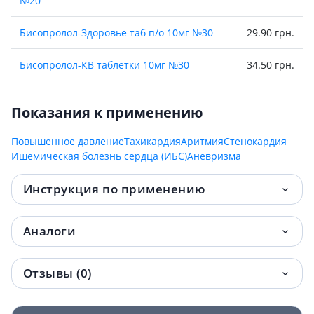
№20
Бисопролол-Здоровье таб п/о 10мг №30
29.90 грн.
Бисопролол-КВ таблетки 10мг №30
34.50 грн.
Бисопролол-Астрафарм таблетки 5мг
37 грн.
Показания к применению
№30
Повышенное давление
Тахикардия
Аритмия
Стенокардия
Бисопролол Сандоз таблетки п/о 5мг №30
41.40 грн.
Ишемическая болезнь сердца (ИБС)
Аневризма
(10х3)
Инструкция по применению
Бисопролол Сандоз таб п/о 5мг №30
41.60 грн.
(15х2)
Аналоги
Бисопролол-Тева таблетки 5мг №30
53.10 грн.
Бисопролол-Астрафарм таблетки 10мг
54.60 грн.
Отзывы (0)
№30