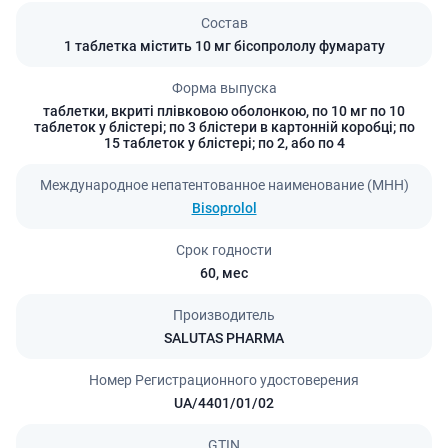
Состав
1 таблетка містить 10 мг бісопрололу фумарату
Форма выпуска
таблетки, вкриті плівковою оболонкою, по 10 мг по 10
таблеток у блістері; по 3 блістери в картонній коробці; по
15 таблеток у блістері; по 2, або по 4
Международное непатентованное наименование (МНН)
Bisoprolol
Срок годности
60,
мес
Производитель
SALUTAS PHARMA
Номер Регистрационного удостоверения
UA/4401/01/02
GTIN