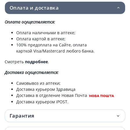
Avent scy764/02 соска силик anti-colics
378 грн.
Оплата и доставка
6мес №2
Оплата осуществляется:
Avent scy763/02 соска силик anti-colics
378 грн.
3мес №2
Оплата наличными в аптеке;
Оплата картой в аптеке;
100% предоплата на Сайте, оплата
Avent (Авент) 551/03 чашка с мягким
385.80 грн.
карткой Visa/Mastercard любого банка.
носиком 6+мес девоч 200мл
Смотреть
подробнее
.
Avent (Авент) 551/05 чашка непроливайка
385.80 грн.
с носиком 6+мес мальч 200мл
Доставка
осуществляется:
Самовывоз из аптеки;
Avent пустышка ultra air 6-18мес
390.40 грн.
Доставка курьером Здравица
scf080/26
Доставка в отделение Новая Почта
Доставка курьером iPOST.
Avent пустышка ultra air 0-6мес SCF087/02
409.10 грн.
Гарантия
Avent пустышка ultra air 6-18мес
409.10 грн.
scf087/13