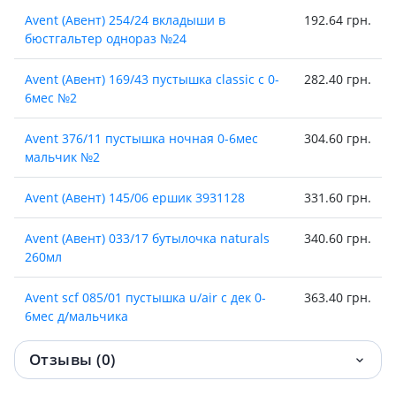
Avent (Авент) 254/24 вкладыши в
192.64 грн.
бюстгальтер однораз №24
Avent (Авент) 169/43 пустышка classic с 0-
282.40 грн.
6мес №2
Avent 376/11 пустышка ночная 0-6мес
304.60 грн.
мальчик №2
Avent (Авент) 145/06 ершик 3931128
331.60 грн.
Avent (Авент) 033/17 бутылочка naturals
340.60 грн.
260мл
Avent scf 085/01 пустышка u/air с дек 0-
363.40 грн.
6мес д/мальчика
Avent (Авент)scy762/02 соска силик anti-
378 грн.
Отзывы (0)
colics 1мес №2