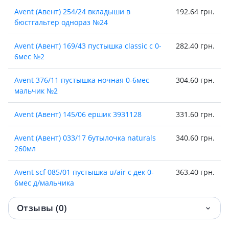
Avent (Авент) 254/24 вкладыши в
192.64 грн.
бюстгальтер однораз №24
Avent (Авент) 169/43 пустышка classic с 0-
282.40 грн.
6мес №2
Avent 376/11 пустышка ночная 0-6мес
304.60 грн.
мальчик №2
Avent (Авент) 145/06 ершик 3931128
331.60 грн.
Avent (Авент) 033/17 бутылочка naturals
340.60 грн.
260мл
Avent scf 085/01 пустышка u/air с дек 0-
363.40 грн.
6мес д/мальчика
Avent (Авент)scy762/02 соска силик anti-
378 грн.
Отзывы (0)
colics 1мес №2