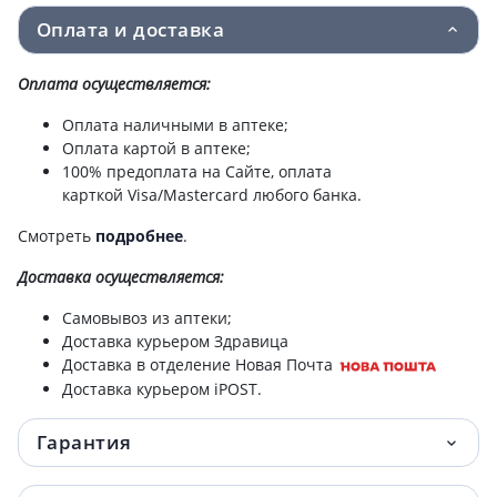
Avent scy764/02 соска силик anti-colics
378 грн.
Оплата и доставка
6мес №2
Оплата осуществляется:
Avent scy763/02 соска силик anti-colics
378 грн.
3мес №2
Оплата наличными в аптеке;
Оплата картой в аптеке;
100% предоплата на Сайте, оплата
Avent (Авент) 551/03 чашка с мягким
385.80 грн.
карткой Visa/Mastercard любого банка.
носиком 6+мес девоч 200мл
Смотреть
подробнее
.
Avent (Авент) 551/05 чашка непроливайка
385.80 грн.
с носиком 6+мес мальч 200мл
Доставка
осуществляется:
Самовывоз из аптеки;
Avent пустышка ultra air 6-18мес
390.40 грн.
Доставка курьером Здравица
scf080/26
Доставка в отделение Новая Почта
Доставка курьером iPOST.
Avent пустышка ultra air 0-6мес SCF087/02
409.10 грн.
Гарантия
Avent пустышка ultra air 6-18мес
409.10 грн.
scf087/13