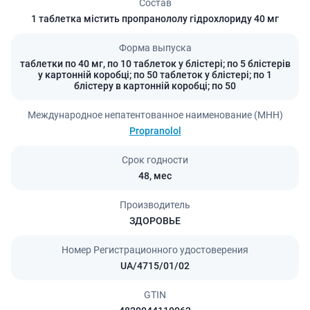
Состав
1 таблетка містить пропранололу гідрохлориду 40 мг
Форма выпуска
таблетки по 40 мг, по 10 таблеток у блістері; по 5 блістерів
у картонній коробці; по 50 таблеток у блістері; по 1
блістеру в картонній коробці; по 50
Международное непатентованное наименование (МНН)
Propranolol
Срок годности
48,
мес
Производитель
ЗДОРОВЬЕ
Номер Регистрационного удостоверения
UA/4715/01/02
GTIN