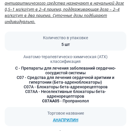
антиаритмического средства назначают в начальной дозе
0,5–1 мг/кг/сут в 2–4 приема, поддерживающая доза – 2–4
мг/кг/сут в два приема. Суточные дозы подбирают
индивидуально.
Количество в упаковке
5 шт
Анатомо-терапевтическо-химическая (АТХ)
классификация
C
- Препараты для лечения заболеваний сердечно-
сосудистой системы
C07
- Средства для лечения сердечной аритмии и
гипертонии (Бета-адреноблокаторы)
C07A
- Блокаторы бета-адренорецепторов
C07AA
- Неселективные блокаторы бета-
адренорецепторов
C07AA05
- Пропранолол
Торговое название
АНАПРИЛИН