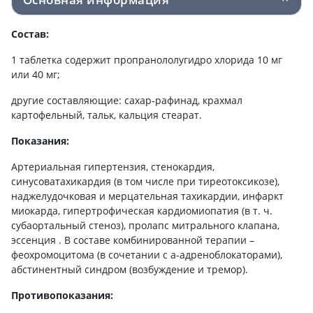
Состав:
1 таблетка содержит пропранололугидро хлорида 10 мг
или 40 мг;
другие составляющие: сахар-рафинад, крахмал
картофельный, тальк, кальция стеарат.
Показания:
Артериальная гипертензия, стенокардия,
синусоватахикардия (в том числе при тиреотоксикозе),
наджелудочковая и мерцательная тахикардии, инфаркт
миокарда, гипертрофическая кардиомиопатия (в т. ч.
субаортальный стеноз), пролапс митрального клапана,
эссенция . В составе комбинированной терапии –
феохромоцитома (в сочетании с a-адреноблокаторами),
абстинентный синдром (возбуждение и тремор).
Противопоказания: