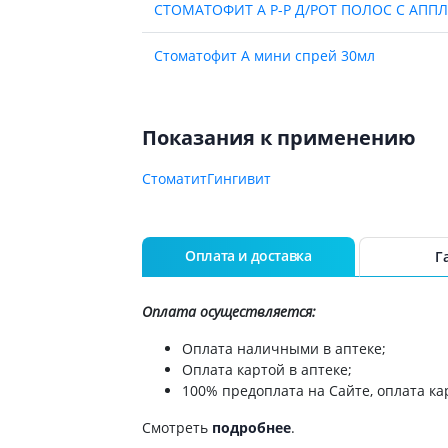
СТОМАТОФИТ А Р-Р Д/РОТ ПОЛОС С АПП
ы
Противоопухолевые
негормональные препараты
стероиды
Стоматофит А мини спрей 30мл
Противоопухолевые
ания щитовидной
гормональные препараты
От рака
 поджелудочной
Показания к применению
Лечение аллергии
орная система
Стоматит
Гингивит
Мочеполовая система и
ва от аллергии
половые гормоны
ва от астмы
Лекарства для почек
Оплата и доставка
Г
Препараты для потенции и
эрекции
Урологические препараты
Оплата осуществляется:
Гинекологические препараты
Оплата наличными в аптеке;
Препараты влияющие на
Оплата картой в аптеке;
лактацию
100% предоплата на Сайте, оплата кар
Препараты для органов
Смотреть
подробнее
.
чувств