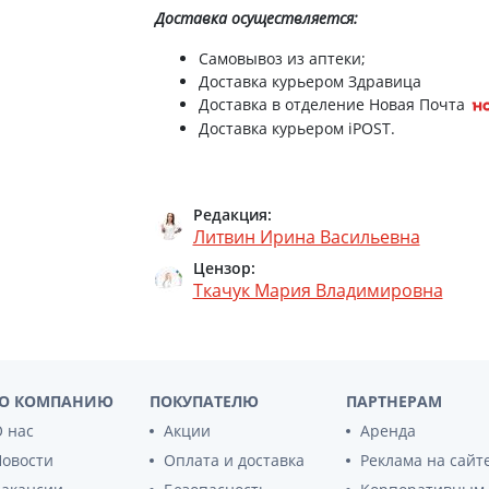
Препараты для глаз
Доставка
осуществляется:
Капли в ухо
Самовывоз из аптеки;
Доставка курьером Здравица
Доставка в отделение Новая Почта
Доставка курьером iPOST.
Редакция:
Литвин Ирина Васильевна
Цензор:
Ткачук Мария Владимировна
О КОМПАНИЮ
ПОКУПАТЕЛЮ
ПАРТНЕРАМ
 нас
Акции
Аренда
Новости
Оплата и доставка
Реклама на сайт