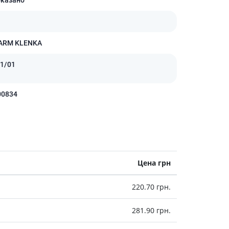
Антисептики и дезинфекторы
Лечение угревой сыпи, акне
Лечение рубцов
ARM KLENKA
Лекарства от бородавок
1/01
Лечение перхоти, себореи,
волосистых дерматитов
Средства от повышенной
00834
потливости
Лечение герпеса
Препараты для
опорнодвигательного
аппарата
Цена грн
Противовоспалительные
препараты
220.70 грн.
От суставной и мышечной боли
Миорелаксанты
281.90 грн.
Лекарства от подагры