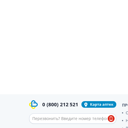
0
(800)
212 521
Карта аптек
ПР
О