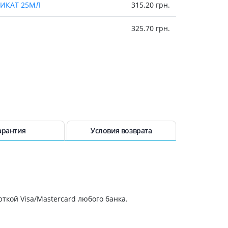
Препараты кальция
ЛИКАТ 25МЛ
315.20 грн.
Хондропротекторы
325.70 грн.
Кроветворение и кровь
Противотромбозные
Препараты от анемии
Кровезаменители
Препараты для
парентерального питания
Прочие лекарственные
арантия
Условия возврата
средства
ткой Visa/Mastercard любого банка.