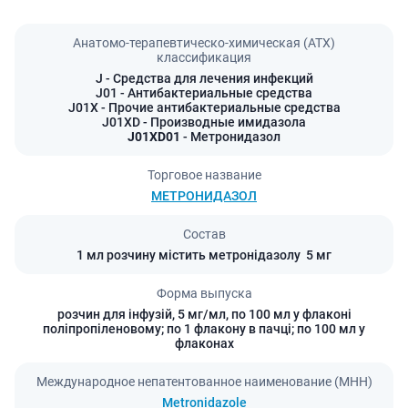
Анатомо-терапевтическо-химическая (АТХ)
классификация
J
- Средства для лечения инфекций
J01
- Антибактериальные средства
J01X
- Прочие антибактериальные средства
J01XD
- Производные имидазола
J01XD01
- Метронидазол
Торговое название
МЕТРОНИДАЗОЛ
Состав
1 мл розчину містить метронідазолу  5 мг
Форма выпуска
розчин для інфузій, 5 мг/мл, по 100 мл у флаконі
поліпропіленовому; по 1 флакону в пачці; по 100 мл у
флаконах
Международное непатентованное наименование (МНН)
Metronidazole