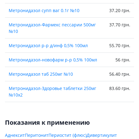
Метронидазол супп ваг 0.1г №10
37.20 грн.
Метронидазол-Фармекс пессарии 500мг
37.70 грн.
№10
Метронидазол р-р д/инф 0,5% 100мл
55.70 грн.
Метронидазол-новофарм р-р 0,5% 100мл
56 грн.
Метронидазол таб 250мг №10
56.40 грн.
Метронидазол-Здоровье таблетки 250мг
83.60 грн.
№10х2
Метронидазол дента гель д/десен 20г
112.40 грн.
Показания к применению
Метронидазол таб 250мг №20
139.70 грн.
Аднексит
Перитонит
Периостит (флюс)
Дивертикулит
МЕТРОНИДАЗОЛ ТАБ 250МГ №20 /N/ УАХ
145 грн.