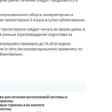
 день цикла. Лечение следует продолжать 2-3
Препараты кальция
Хондропротекторы
опроизвольного аборта, ановуляторных и
Кроветворение и кровь
г прогестерона 3-4 раза в сутки сублингвально.
Противотромбозные
рогестерона следует начать во время цикла, в
Препараты от анемии
е раньше (прегравидарная подготовка за
Кровезаменители
непрерывно примерно до 18-20-й недели
Препараты для
 in vitro (экстракорпорального) применять по
парентерального питания
ублингвально.
Прочие лекарственные
средства
ва для лечения мочеполовой системы и
гормоны
овые гормоны и их аналоги
стагены