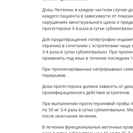
ты для повышения
Препараты для нервной
а
Дозы Лютеины в каждом частном случае до
системы
итики и пропульсанты
каждого пациента в зависимости от показа
Противосудорожные
льное
нарушениях менструального цикла и предм
Препараты для лечения
прогестерона 3-4 раза в сутки сублингваль
эпилепсии
ы для
дочной железы
Для предотвращения гипертрофии эндомет
Снотворные препараты
терапии) в сочетании с эстрогенами чаще 
тные препараты
Успокоительные препараты
3-4 раза в сутки сублингвально. При прол
ты для лечения
Антидепрессанты
применять под язык в течение последних 1
тита
Препараты для улучшения
При пролонгированных непрерывных схема
памяти
ы для печени и
перерывов.
Транквилизаторы
 пузыря
(анксиолитики)
Доза прогестерона должна зависеть от доз
а от гепатита C
Средства от курения и
пролиферационного действия эстрогенов.
никотиновой зависимости
ротекторы для печени
Средства от похмелья
нные препараты
При выполнении прогестероновой пробы п
по 50 мг 3-4 раза в сутки сублингвально. 
Препараты от головокружения
слоты
после окончания лечения.
Противоопухолевые
льные препараты
В лечении функциональных маточных крово
препараты
амо-гипофизарные