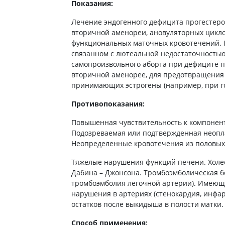
ты от энцефалита
Показания:
ьные средства для
Антибиотики
Туалетная бумага
 кожи головы
а для желудка
Лечение эндогенного дефицита прогестеро
Антибиотики для детей
Носовые платки
ание волос
вторичной аменореи, ановуляторных цикло
 от изжоги и
Антибиотики при пневмонии
Салфетки бумажные
ния
функциональных маточных кровотечений. П
 волос
Антибиотики при гайморите
Ватные диски и палочки
связанном с лютеальной недостаточность
а от гастрита
а для вьющихся волос
самопроизвольного аборта при дефиците пр
Антибиотики при бронхите
Влажые салфетки
ва от язвы желудка
е шампуни
вторичной аменорее, для предотвращения
Антибиотики при ангине
Прочие
ты для похудения
принимающих эстрогены (например, при г
Антибиотики при цистите
Противопоказания:
ы для кишечника
Противогрибковые препараты
во от поноса
Антисептики
Повышенная чувствительность к компонент
Подозреваемая или подтвержденная неопла
ики
Противотуберкулезные
Неопределенные кровотечения из половых
ты от вздутия живота
Вакцины
Тяжелые нарушения функций печени. Холес
а от геморроя
Препараты от паразитов
Дабина – Джонсона. Тромбоэмболическая бо
во от тошноты
тромбоэмболия легочной артерии). Имеющ
Препараты от глистов
а от коликов
нарушения в артериях (стенокардия, инфар
Лекарства от чесотки
остатков после выкидыша в полости матки.
ты при кишечной
ии
Антипротозойные препараты
Способ применения: