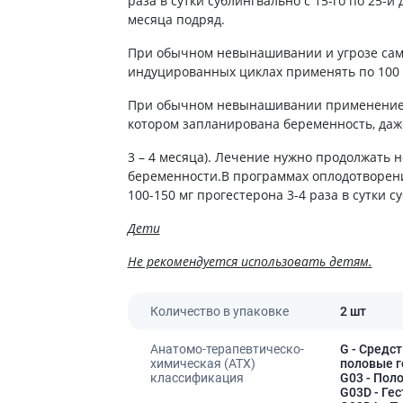
раза в сутки сублингвально с 15-го по 25-й
ы
Противоопухолевые
месяца подряд.
негормональные препараты
стероиды
При обычном невынашивании и угрозе сам
Противоопухолевые
ания щитовидной
гормональные препараты
индуцированных циклах применять по 100 м
От рака
 поджелудочной
При обычном невынашивании применение п
котором запланирована беременность, даж
Лечение аллергии
орная система
3 – 4 месяца). Лечение нужно продолжать 
Мочеполовая система и
беременности.В программах оплодотворения
ва от аллергии
половые гормоны
100-150 мг прогестерона 3-4 раза в сутки с
ва от астмы
Лекарства для почек
Дети
Препараты для потенции и
эрекции
Не рекомендуется использовать детям.
Урологические препараты
Гинекологические препараты
Количество в упаковке
2 шт
Препараты влияющие на
лактацию
Анатомо-терапевтическо-
G
- Средст
химическая (АТХ)
половые 
Препараты для органов
классификация
G03
- Пол
чувств
G03D
- Ге