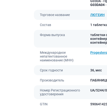
G03DA
- П
Препараты для глаз
G03DA04
-
Капли в ухо
Торговое название
ЛЮТЕИН
Состав
1 таблетк
Форма выпуска
таблетки с
контейнера
контейнеру
Международное
Progester
непатентованное
наименование (МНН)
Срок годности
36,
мес
Производитель
ПАБЯНИЦК
Номер Регистрационного
UA/5244/0
удостоверения
GTIN
59064142