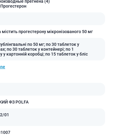
роизводные прегнена (4)
 Прогестерон
а містить прогестерону мікронізованого 50 мг
ублінгвальні по 50 мг; по 30 таблеток у
х; по 30 таблеток у контейнері; по 1
 у картонній коробці; по 15 таблеток у бліс
one
ИЙ ФЗ POLFA
2/01
31007