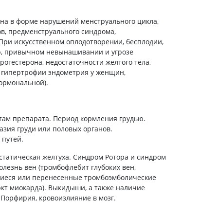
холестерина
Препараты для укрепления
на в форме нарушений менструального цикла,
сосудов
в, предменструального синдрома,
Препараты от аритмии
ри искусственном оплодотворении, бесплодии,
Мочегонные препараты,
ю, привычном невынашивании и угрозе
диуретики
огестерона, недостаточности желтого тела,
 гипертрофии эндометрия у женщин,
Лекарства от стенокардии
ормональной).
Препараты при сердечной
недостаточности
Заболевания кожи
ам препарата. Период кормления грудью.
Противогрибковые
зия груди или половых органов.
 путей.
От ожогов
Лечение ран и язв
татическая желтуха. Синдром Ротора и синдром
лезнь вен (тромбофлебит глубоких вен,
Мази от аллергии
иеся или перенесенные тромбоэмболические
Лечение псориаза, экземы
кт миокарда). Выкидыши, а также наличие
Антибиотики для лечения
 Порфирия, кровоизлияние в мозг.
заболеваний кожи
Гормональные мази