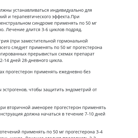
Антисептики и дезинфекторы
лжны устанавливаться индивидуально для
Лечение угревой сыпи, акне
ний и терапевтического эффекта.При
енструальном синдроме применять по 50 мг
Лечение рубцов
но. Лечение длится 3-6 циклов подряд.
Лекарства от бородавок
рия (при заместительной гормональной
Лечение перхоти, себореи,
волосистых дерматитов
всего следует применять по 50 мг прогестерона
онгированных прерывистых схемах препарат
Средства от повышенной
потливости
2-14 дней 28-дневного цикла.
Лечение герпеса
х прогестерон применять ежедневно без
Препараты для
опорнодвигательного
ы эстрогенов, чтобы защитить эндометрий от
аппарата
Противовоспалительные
препараты
ри вторичной аменорее прогестерон применять
Менструация должна начаться в течение 7-10 дней
От суставной и мышечной боли
Миорелаксанты
течений применять по 50 мг прогестерона 3-4
Лекарства от подагры