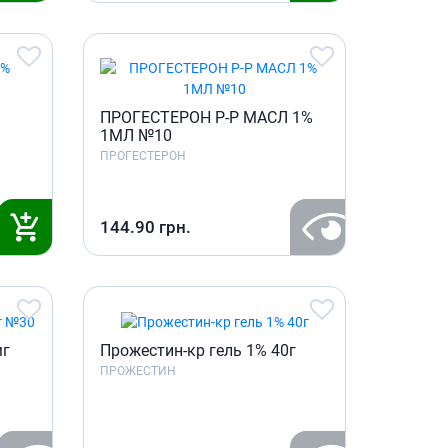
Препараты кальция
Хондропротекторы
Кроветворение и кровь
Противотромбозные
ПРОГЕСТЕРОН Р-Р МАСЛ 1%
Препараты от анемии
1МЛ №10
ПРОГЕСТЕРОН
Кровезаменители
Препараты для
парентерального питания
144.90
грн.
Прочие лекарственные
средства
мг
Прожестин-кр гель 1% 40г
ПРОЖЕСТИН