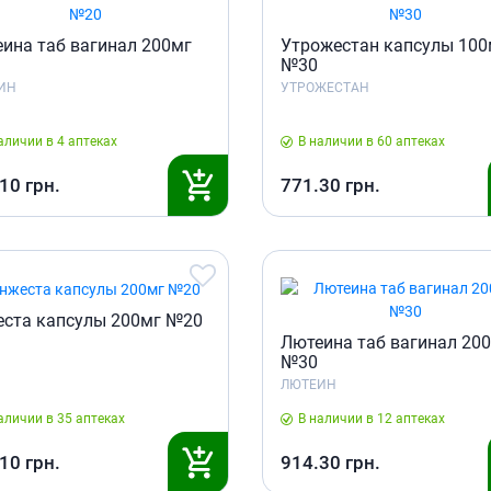
ты для повышения
Препараты для нервной
а
системы
ина таб вагинал 200мг
Утрожестан капсулы 100
итики и пропульсанты
№30
Противосудорожные
льное
ИН
УТРОЖЕСТАН
Препараты для лечения
эпилепсии
ы для
дочной железы
аличии в 4 аптеках
В наличии в 60 аптеках
Снотворные препараты
тные препараты
Успокоительные препараты
.10
грн.
771.30
грн.
ты для лечения
Антидепрессанты
тита
Препараты для улучшения
памяти
ы для печени и
Транквилизаторы
 пузыря
(анксиолитики)
ста капсулы 200мг №20
а от гепатита C
Средства от курения и
Лютеина таб вагинал 20
никотиновой зависимости
ротекторы для печени
№30
Средства от похмелья
нные препараты
ЛЮТЕИН
Препараты от головокружения
слоты
аличии в 35 аптеках
В наличии в 12 аптеках
Противоопухолевые
льные препараты
.10
грн.
914.30
грн.
препараты
амо-гипофизарные