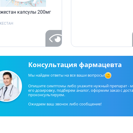
жестан капсулы 200мг
ЖЕСТАН
Консультация фармацевта
Мы найдем ответы на все ваши вопросы!
Опишите симптомы либо укажите нужный препарат - 
его дозировку, подберем аналог, оформим заказ с дост
проконсультируем.
Ожидаем ваш звонок либо сообщение!