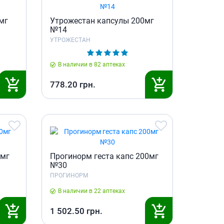
Антисептики и дезинфекторы
мг
Утрожестан капсулы 200мг
Лечение угревой сыпи, акне
№14
Лечение рубцов
УТРОЖЕСТАН
Лекарства от бородавок
В наличии в 82 аптеках
Лечение перхоти, себореи,
волосистых дерматитов
778.20
грн.
Средства от повышенной
потливости
Лечение герпеса
Препараты для
опорнодвигательного
аппарата
0мг
Прогинорм геста капс 200мг
Противовоспалительные
№30
препараты
ПРОГИНОРМ
От суставной и мышечной боли
В наличии в 22 аптеках
Миорелаксанты
1 502.50
грн.
Лекарства от подагры