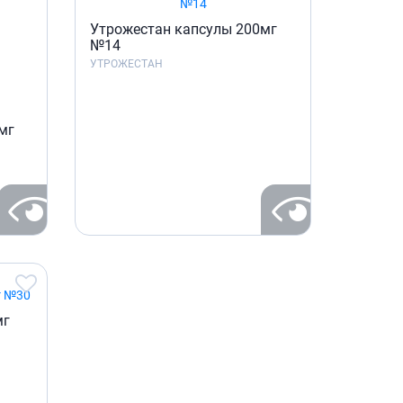
Утрожестан капсулы 200мг
№14
УТРОЖЕСТАН
мг
мг