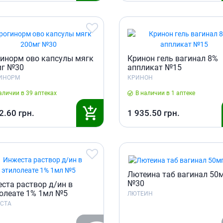
ы
Противоопухолевые
негормональные препараты
стероиды
Противоопухолевые
ания щитовидной
гормональные препараты
От рака
 поджелудочной
инорм ово капсулы мягк
Кринон гель вагинал 8%
мг №30
аппликат №15
Лечение аллергии
ИНОРМ
КРИНОН
орная система
Мочеполовая система и
аличии в 39 аптеках
В наличии в 1 аптеке
ва от аллергии
половые гормоны
ва от астмы
2.60
грн.
1 935.50
грн.
Лекарства для почек
Препараты для потенции и
эрекции
Урологические препараты
Гинекологические препараты
Лютеина таб вагинал 50
Препараты влияющие на
№30
ста раствор д/ин в
лактацию
олеате 1% 1мл №5
ЛЮТЕИН
СТА
Препараты для органов
чувств