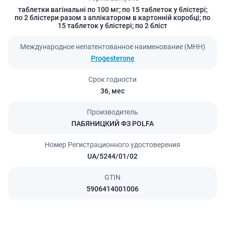
таблетки вагінальні по 100 мг; по 15 таблеток у блістері;
по 2 блістери разом з аплікатором в картонній коробці; по
15 таблеток у блістері; по 2 бліст
Международное непатентованное наименование (МНН)
Progesterone
Срок годности
36,
мес
Производитель
ПАБЯНИЦКИЙ ФЗ POLFA
Номер Регистрационного удостоверения
UA/5244/01/02
GTIN
5906414001006