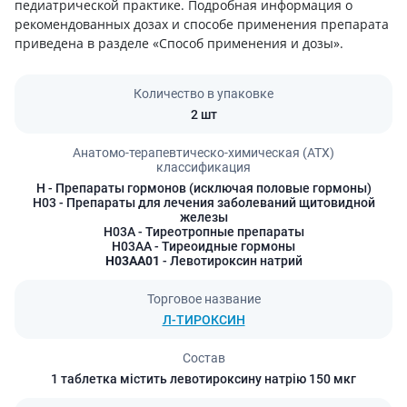
педиатрической практике. Подробная информация о
рекомендованных дозах и способе применения препарата
приведена в разделе «Способ применения и дозы».
Количество в упаковке
2 шт
Анатомо-терапевтическо-химическая (АТХ)
классификация
H
- Препараты гормонов (исключая половые гормоны)
H03
- Препараты для лечения заболеваний щитовидной
железы
H03A
- Тиреотропные препараты
H03AA
- Тиреоидные гормоны
H03AA01
- Левотироксин натрий
Торговое название
Л-ТИРОКСИН
Состав
1 таблетка містить левотироксину натрію 150 мкг