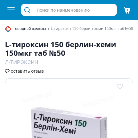
ния щитовидной железы
L-тироксин 150 берлин-хеми 150мкг таб №50
L-тироксин 150 берлин-хеми
150мкг таб №50
Л-ТИРОКСИН
оставить отзыв