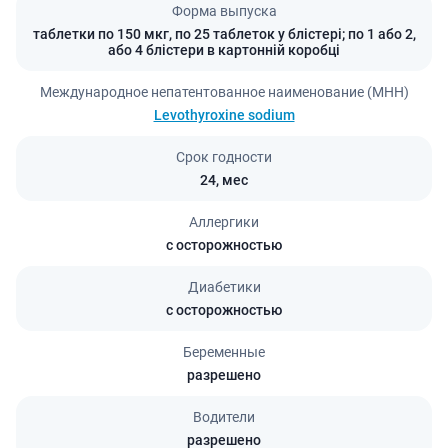
Форма выпуска
таблетки по 150 мкг, по 25 таблеток у блістері; по 1 або 2,
або 4 блістери в картонній коробці
Международное непатентованное наименование (МНН)
Levothyroxine sodium
Срок годности
24,
мес
Аллергики
с осторожностью
Диабетики
с осторожностью
Беременные
разрешено
Водители
разрешено