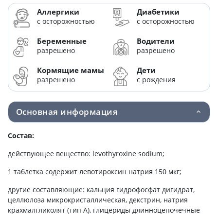
Аллергики
Диабетики
с осторожностью
с осторожностью
Беременные
Водители
разрешено
разрешено
Кормящие мамы
Дети
разрешено
с рождения
Основная информация
Состав:
действующее вещество: levothyroxine sodium;
1 таблетка содержит левотироксин натрия 150 мкг;
другие составляющие: кальция гидрофосфат дигидрат,
целлюлоза микрокристаллическая, декстрин, натрия
крахмалгликолят (тип А), глицериды длинноцепочечные