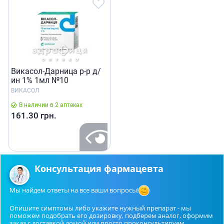
Викасол-Дарница р-р д/
ин 1% 1мл №10
ВИКАСОЛ
В наличии в 2 аптеках
161.30
грн.
Консультация фармацевта
Мы найдем ответы на все ваши вопросы!
Опишите симптомы либо укажите нужный препарат - мы
поможем подобрать его дозировку, подберем аналог, оформим
заказ с доставкой домой или просто проконсультируем.