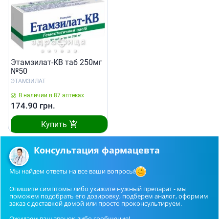
Этамзилат-КВ таб 250мг
№50
ЭТАМЗИЛАТ
В наличии в 87 аптеках
174.90
грн.
Купить
Консультация фармацевта
Мы найдем ответы на все ваши вопросы!
Опишите симптомы либо укажите нужный препарат - мы
поможем подобрать его дозировку, подберем аналог, оформим
заказ с доставкой домой или просто проконсультируем.
Ожидаем ваш звонок либо сообщение!