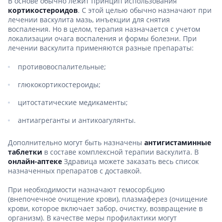
В основе обычно лежит принцип использования
кортикостероидов
. С этой целью обычно назначают при
лечении васкулита мазь, инъекции для снятия
воспаления. Но в целом, терапия назначается с учетом
локализации очага воспаления и формы болезни. При
лечении васкулита применяются разные препараты:
противовоспалительные;
глюкокортикостероиды;
цитостатические медикаменты;
антиагреганты и антикоагулянты.
Дополнительно могут быть назначены
антигистаминные
таблетки
в составе комплексной терапии васкулита. В
онлайн-аптеке
Здравица можете заказать весь список
назначенных препаратов с доставкой.
При необходимости назначают гемосорбцию
(внепочечное очищение крови), плазмаферез (очищение
крови, которое включает забор, очистку, возвращение в
организм). В качестве меры профилактики могут