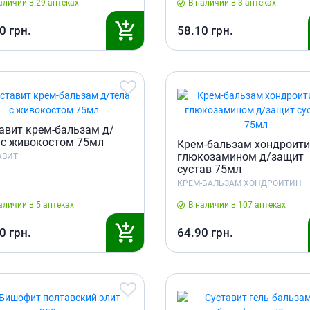
аличии в 29 аптеках
В наличии в 3 аптеках
0
грн.
58.10
грн.
авит крем-бальзам д/
 с живокостом 75мл
Крем-бальзам хондроити
глюкозамином д/защит
АВИТ
сустав 75мл
КРЕМ-БАЛЬЗАМ ХОНДРОИТИН
аличии в 5 аптеках
В наличии в 107 аптеках
0
грн.
64.90
грн.