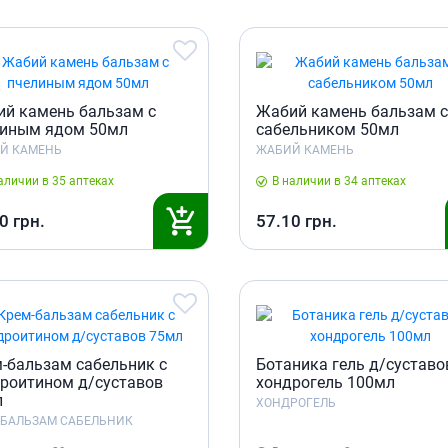
Препараты для глаз
Капли в ухо
й камень бальзам с
Жабий камень бальзам с
иным ядом 50мл
сабельником 50мл
Й КАМЕНЬ
ЖАБИЙ КАМЕНЬ
аличии в 35 аптеках
В наличии в 34 аптеках
0
грн.
57.10
грн.
-бальзам сабельник с
Ботаника гель д/суставо
роитином д/суставов
хондрогель 100мл
л
ХОНДРОГЕЛЬ
-БАЛЬЗАМ САБЕЛЬНИК