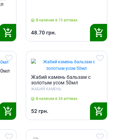
мл
Антисептики и дезинфекторы
Лечение угревой сыпи, акне
В наличии в 15 аптеках
Лечение рубцов
48.70
грн.
Лекарства от бородавок
Лечение перхоти, себореи,
волосистых дерматитов
Средства от повышенной
потливости
Лечение герпеса
50мл
Жабий камень бальзам с
Препараты для
золотым усом 50мл
опорнодвигательного
ЖАБИЙ КАМЕНЬ
аппарата
В наличии в 34 аптеках
Противовоспалительные
препараты
52
грн.
От суставной и мышечной боли
Миорелаксанты
Лекарства от подагры