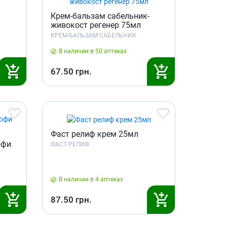
Крем-бальзам сабельник-
живокост регенер 75мл
КРЕМ-БАЛЬЗАМ САБЕЛЬНИК
В наличии в 50 аптеках
67.50
грн.
Фаст релиф крем 25мл
офи
ФАСТ РЕЛИФ
В наличии в 4 аптеках
87.50
грн.