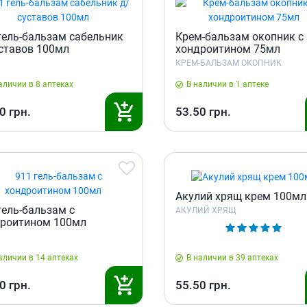
ы
Противоопухолевые
негормональные препараты
стероиды
гель-бальзам сабельник
Крем-бальзам окопник с
Противоопухолевые
ания щитовидной
ставов 100мл
хондроитином 75мл
гормональные препараты
КРЕМ-БАЛЬЗАМ ОКОПНИК
От рака
 поджелудочной
аличии в 8 аптеках
В наличии в 1 аптеке
Лечение аллергии
0
грн.
53.50
грн.
орная система
Мочеполовая система и
ва от аллергии
половые гормоны
ва от астмы
Лекарства для почек
Препараты для потенции и
эрекции
Акулий хрящ крем 100мл
Урологические препараты
гель-бальзам с
АКУЛИЙ ХРЯЩ
роитином 100мл
Гинекологические препараты
Препараты влияющие на
лактацию
аличии в 14 аптеках
В наличии в 39 аптеках
Препараты для органов
0
грн.
55.50
грн.
чувств