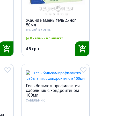
холестерина
Препараты для укрепления
сосудов
Препараты от аритмии
Жабий камень гель д/ног
50мл
Мочегонные препараты,
ЖАБИЙ КАМЕНЬ
диуретики
Лекарства от стенокардии
В наличии в 6 аптеках
Препараты при сердечной
45
грн.
недостаточности
Заболевания кожи
Противогрибковые
От ожогов
Лечение ран и язв
Гель-бальзам профилактич
Мази от аллергии
сабельник с хондроитином
100мл
Лечение псориаза, экземы
САБЕЛЬНИК
Антибиотики для лечения
заболеваний кожи
ич
Гормональные мази