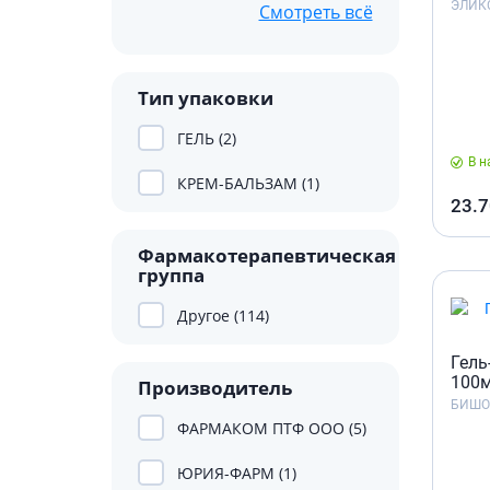
Препара
ЭЛИК
Смотреть всё
Специал
волос и
Лекарств
Окрашив
Средства
несваре
Тип упаковки
Укладка
Лекарств
Средств
ГЕЛЬ (2)
Лекарст
Мужски
В н
КРЕМ-БАЛЬЗАМ (1)
Препара
23.7
Препарат
Фармакотерапевтическая
Лекарст
группа
Пробиот
Другое (114)
Препара
Средств
Гель
100
Лекарст
Производитель
БИШО
Лекарств
ФАРМАКОМ ПТФ ООО (5)
Препара
инфекц
ЮРИЯ-ФАРМ (1)