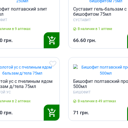
фит полтавский элит
Суставит гель-бальзам с
мл
бишофитом 75мл
ФИТ
СУСТАВИТ
аличии в 9 аптеках
В наличии в 1 аптеке
0
грн.
66.60
грн.
той ус с пчелиным ядом
Бишофит полтавский пр
зам д/тела 75мл
500мл
ТОЙ УС
БИШОФИТ
аличии в 2 аптеках
В наличии в 49 аптеках
0
грн.
71
грн.