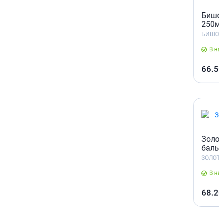
Бишо
250
БИШО
В н
66.5
Золо
баль
ЗОЛО
В н
68.2