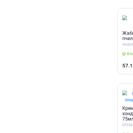
Жаби
пчел
ЖАБИ
В н
57.1
Крем
хонд
75м
КРЕМ