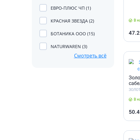
Препара
аппетит
ЕВРО-ПЛЮС ЧП (1)
Спазмол
КРАСНАЯ ЗВЕЗДА (2)
В н
Слабите
47.2
БОТАНИКА ООО (15)
Препарат
поджелу
NATURWAREN (3)
Фермен
Смотреть всё
Препара
панкреа
Препарат
Золо
желчного
сабе
ЗОЛО
Лекарств
Гепатоп
В н
Желчего
50.4
Аминоки
Гормона
Гипотал