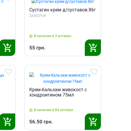
Препараты кальция
Сустагин крем д/суставов 86г
Хондропротекторы
ЗАМОЛЧИ
Кроветворение и кровь
Противотромбозные
В наличии в 3 аптеках
Препараты от анемии
Кровезаменители
55
грн.
Препараты для
парентерального питания
Прочие лекарственные
средства
Крем-бальзам живокост с
хондроитином 75мл
В наличии в 84 аптеках
56.50
грн.