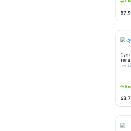
В н
57.9
Суст
тела
СУСТ
В н
63.7