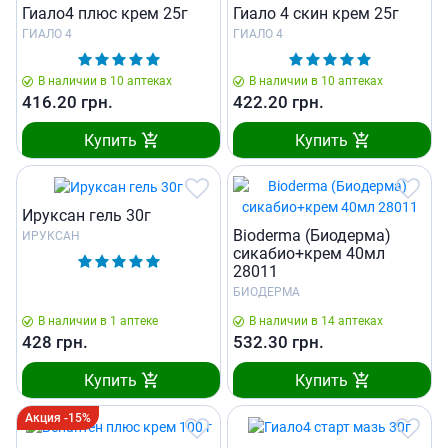
Гиало4 плюс крем 25г
Гиало 4 скин крем 25г
ГИАЛО 4
ГИАЛО 4
В наличии в 10 аптеках
В наличии в 10 аптеках
416.20
грн.
422.20
грн.
Купить
Купить
Ируксан гель 30г
Bioderma (Биодерма)
ИРУКСАН
сикабио+крем 40мл
28011
БИОДЕРМА
В наличии в 1 аптеке
В наличии в 14 аптеках
428
грн.
532.30
грн.
Купить
Купить
Акция -15%