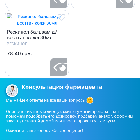
Рескинол бальзам д/
восттан кожи 30мл
РЕСКИНОЛ
78.40
грн.
Консультация фармацевта
Мы найдем ответы на все ваши вопросы!
Опишите симптомы либо укажите нужный препарат - мы
поможем подобрать его дозировку, подберем аналог, оформим
заказ с доставкой домой или просто проконсультируем.
Ожидаем ваш звонок либо сообщение!