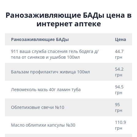
Ранозаживляющие БАДы цена в
интернет аптеке
Ранозаживляющие БАДы
Цена
911 ваша служба спасения гель бодяга д/
44.7
тела от синяков и ушибов 100мл
грн
54.2
Бальзам профилактич живица 100мл
грн
94.5
Левомеколь мазь 40г ламин туба
грн
95
Облепиховые свечи №10
грн
110.9
Масло облипихи капсулы №30
грн