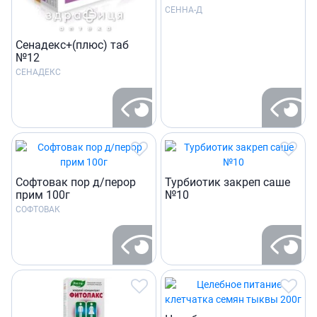
СЕННА-Д
Сенадекс+(плюс) таб
№12
СЕНАДЕКС
Софтовак пор д/перор
Турбиотик закреп саше
прим 100г
№10
СОФТОВАК