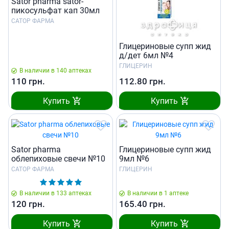
Sator pharma sator-
пикосульфат кап 30мл
САТОР ФАРМА
Глицериновые супп жид
д/дет 6мл №4
ГЛИЦЕРИН
В наличии в 140 аптеках
110
грн.
112.80
грн.
Купить
Купить
Sator pharma
Глицериновые супп жид
облепиховые свечи №10
9мл №6
САТОР ФАРМА
ГЛИЦЕРИН
В наличии в 133 аптеках
В наличии в 1 аптеке
120
грн.
165.40
грн.
Купить
Купить