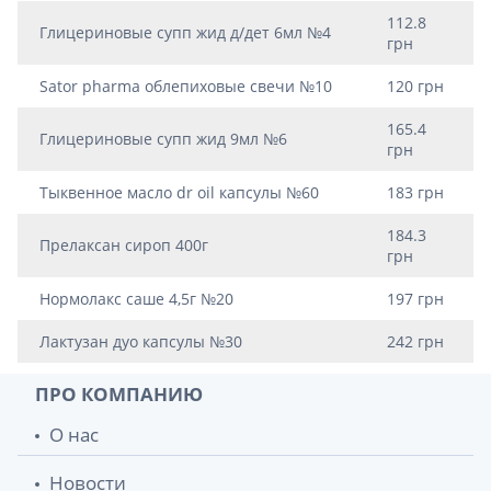
112.8
Глицериновые супп жид д/дет 6мл №4
грн
Sator pharma облепиховые свечи №10
120 грн
165.4
Глицериновые супп жид 9мл №6
грн
Тыквенное масло dr oil капсулы №60
183 грн
184.3
Прелаксан сироп 400г
грн
Нормолакс саше 4,5г №20
197 грн
Лактузан дуо капсулы №30
242 грн
ПРО КОМПАНИЮ
О нас
Новости