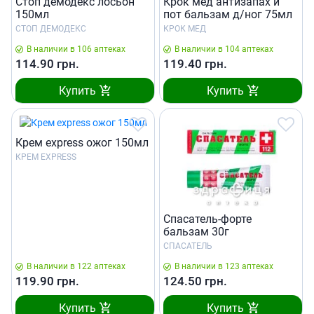
Стоп демодекс лосьон
Крок мед антизапах и
150мл
пот бальзам д/ног 75мл
СТОП ДЕМОДЕКС
КРОК МЕД
В наличии в 106 аптеках
В наличии в 104 аптеках
114.90
грн.
119.40
грн.
Купить
Купить
Крем express ожог 150мл
КРЕМ EXPRESS
Спасатель-форте
бальзам 30г
СПАСАТЕЛЬ
В наличии в 122 аптеках
В наличии в 123 аптеках
119.90
грн.
124.50
грн.
Купить
Купить