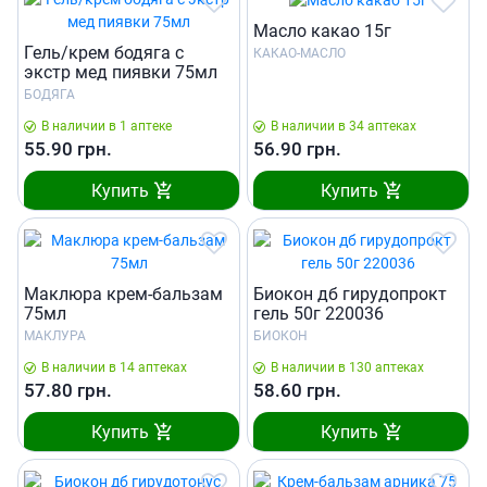
Масло какао 15г
Гель/крем бодяга с
КАКАО-МАСЛО
экстр мед пиявки 75мл
БОДЯГА
В наличии в 1 аптеке
В наличии в 34 аптеках
55.90
грн.
56.90
грн.
Купить
Купить
Маклюра крем-бальзам
Биокон дб гирудопрокт
75мл
гель 50г 220036
МАКЛУРА
БИОКОН
В наличии в 14 аптеках
В наличии в 130 аптеках
57.80
грн.
58.60
грн.
Купить
Купить