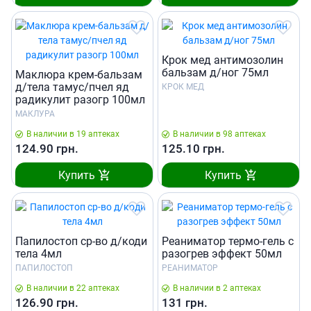
Крок мед антимозолин
бальзам д/ног 75мл
Маклюра крем-бальзам
д/тела тамус/пчел яд
КРОК МЕД
радикулит разогр 100мл
МАКЛУРА
В наличии в 19 аптеках
В наличии в 98 аптеках
124.90
грн.
125.10
грн.
Купить
Купить
Папилостоп ср-во д/коди
Реаниматор термо-гель с
тела 4мл
разогрев эффект 50мл
ПАПИЛОСТОП
РЕАНИМАТОР
В наличии в 22 аптеках
В наличии в 2 аптеках
126.90
грн.
131
грн.