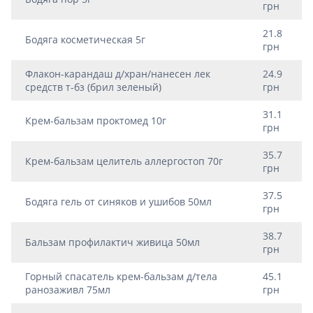
грн
21.8
Бодяга косметическая 5г
грн
Флакон-карандаш д/хран/нанесен лек
24.9
средств т-бз (брил зеленый)
грн
31.1
Крем-бальзам проктомед 10г
грн
35.7
Крем-бальзам целитель аллергостоп 70г
грн
37.5
Бодяга гель от синяков и ушибов 50мл
грн
38.7
Бальзам профилактич живица 50мл
грн
Горный спасатель крем-бальзам д/тела
45.1
ранозаживл 75мл
грн