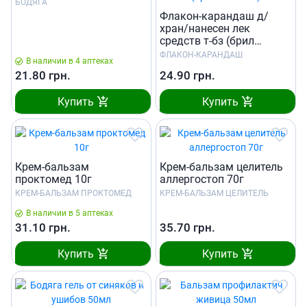
БОДЯГА
Флакон-карандаш д/
хран/нанесен лек
средств т-бз (брил
зеленый)
ФЛАКОН-КАРАНДАШ
В наличии в 4 аптеках
21.80
грн.
24.90
грн.
Купить
Купить
Крем-бальзам
Крем-бальзам целитель
проктомед 10г
аллергостоп 70г
КРЕМ-БАЛЬЗАМ ПРОКТОМЕД
КРЕМ-БАЛЬЗАМ ЦЕЛИТЕЛЬ
В наличии в 5 аптеках
31.10
грн.
35.70
грн.
Купить
Купить