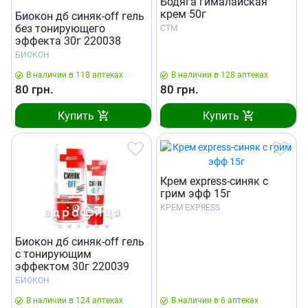
Бодяга гималайская
крем 50г
Биокон дб синяк-off гель
без тонирующего
СТМ
эффекта 30г 220038
БИОКОН
В наличии в 118 аптеках
В наличии в 128 аптеках
80
грн.
80
грн.
Купить
Купить
Крем express-синяк с
грим эфф 15г
КРЕМ EXPRESS
Биокон дб синяк-off гель
с тонирующим
эффектом 30г 220039
БИОКОН
В наличии в 124 аптеках
В наличии в 6 аптеках