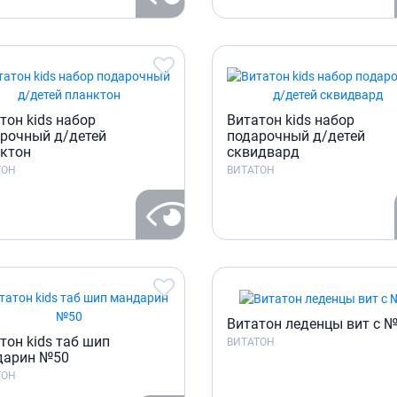
ы
Противоопухолевые
негормональные препараты
стероиды
Противоопухолевые
ания щитовидной
гормональные препараты
От рака
 поджелудочной
тон kids набор
Витатон kids набор
Лечение аллергии
рочный д/детей
подарочный д/детей
орная система
ктон
сквидвард
Мочеполовая система и
ТОН
ВИТАТОН
ва от аллергии
половые гормоны
ва от астмы
Лекарства для почек
Препараты для потенции и
эрекции
Урологические препараты
Гинекологические препараты
Препараты влияющие на
Витатон леденцы вит с 
лактацию
тон kids таб шип
ВИТАТОН
дарин №50
Препараты для органов
ТОН
чувств