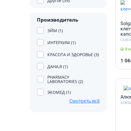
Другое (39)
Препара
аппетит
Спазмол
Производитель
Слабите
Solg
клет
ЭЙМ (1)
Препарат
капс
поджелу
СОЛГ
ИНТЕРХИМ (1)
Фермен
В н
КРАСОТА И ЗДОРОВЬЕ (3)
Препара
панкреа
1 06
ДАНА,Я (1)
Препарат
желчного
PHARMACY
LABORATORIES (2)
Лекарств
ЭКОМЕД (1)
Гепатоп
Алюм
Смотреть всё
Желчего
АЛЮМ
Аминоки
Гормона
Гипотал