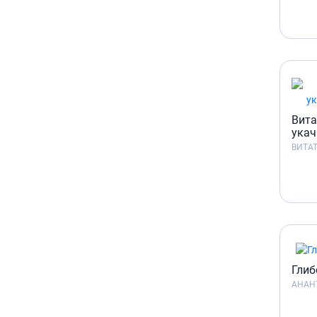
Вита
укач
ВИТА
Глиб
АНАН