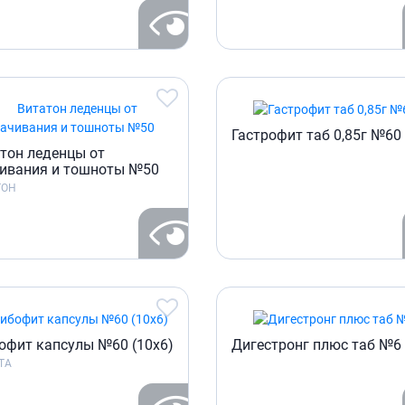
Препараты для глаз
Капли в ухо
Гастрофит таб 0,85г №60
тон леденцы от
ивания и тошноты №50
ТОН
офит капсулы №60 (10х6)
Дигестронг плюс таб №6
ТА