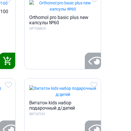
Антисептики и дезинфекторы
№100
Лечение угревой сыпи, акне
Orthomol pro basic plus new
капсулы №60
Лечение рубцов
ОРТОМОЛ
Лекарства от бородавок
Лечение перхоти, себореи,
волосистых дерматитов
Средства от повышенной
потливости
Лечение герпеса
Препараты для
опорнодвигательного
аппарата
Противовоспалительные
препараты
Витатон kids набор
подарочный д/детей
От суставной и мышечной боли
ВИТАТОН
Миорелаксанты
Лекарства от подагры