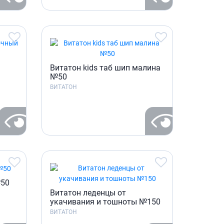
Препараты кальция
Хондропротекторы
Кроветворение и кровь
Противотромбозные
Препараты от анемии
Витатон kids таб шип малина
№50
Кровезаменители
ВИТАТОН
Препараты для
парентерального питания
Прочие лекарственные
средства
№50
Витатон леденцы от
укачивания и тошноты №150
ВИТАТОН