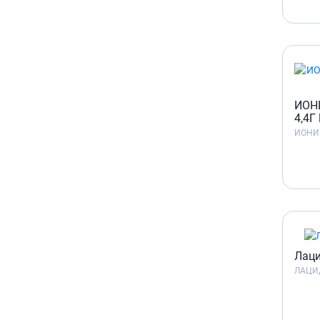
ИОН
4,4Г
ИОНИ
Лаци
ЛАЦИ