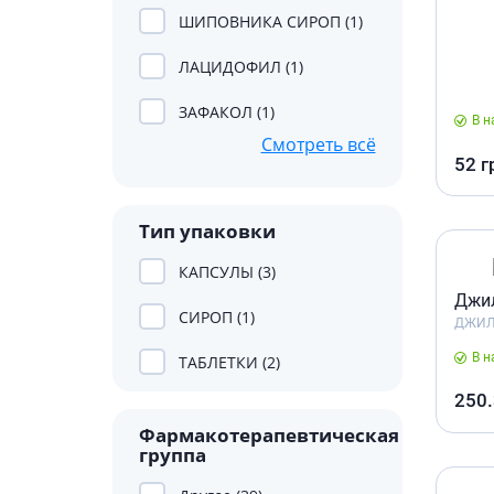
Препара
Специал
ШИПОВНИКА СИРОП (1)
волос и
Лекарств
ЛАЦИДОФИЛ (1)
Окрашив
Средства
несваре
Укладка
ЗАФАКОЛ (1)
В н
Лекарств
Средств
Смотреть всё
Лекарст
Мужски
52
г
Препара
Тип упаковки
Препарат
Лекарст
КАПСУЛЫ (3)
Пробиот
Джил
СИРОП (1)
ДЖИЛ
Препара
Средств
В н
ТАБЛЕТКИ (2)
Лекарст
250
Лекарств
Фармакотерапевтическая
Препара
группа
инфекц