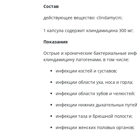
ты от энцефалита
ьные средства для
Антибиотики
Туалетная бумага
Состав
 кожи головы
а для желудка
Антибиотики для детей
Носовые платки
действующее вещество: clindamycin;
ание волос
 от изжоги и
Антибиотики при пневмонии
Салфетки бумажные
ния
 волос
1 капсула содержит клиндамицина 300 мг;
Антибиотики при гайморите
Ватные диски и палочки
а от гастрита
а для вьющихся волос
Антибиотики при бронхите
Влажые салфетки
Показания
ва от язвы желудка
е шампуни
Антибиотики при ангине
Прочие
ты для похудения
Острые и хронические бактериальные инф
Антибиотики при цистите
клиндамицину патогенами, в том числе:
ы для кишечника
Противогрибковые препараты
инфекции костей и суставов;
во от поноса
Антисептики
ики
инфекции области уха, носа и горла;
Противотуберкулезные
ты от вздутия живота
Вакцины
инфекции области зубов и челюстей;
а от геморроя
Препараты от паразитов
инфекции нижних дыхательных путей
во от тошноты
Препараты от глистов
инфекции таза и брюшной полости;
а от коликов
Лекарства от чесотки
ты при кишечной
инфекции женских половых органов;
ии
Антипротозойные препараты