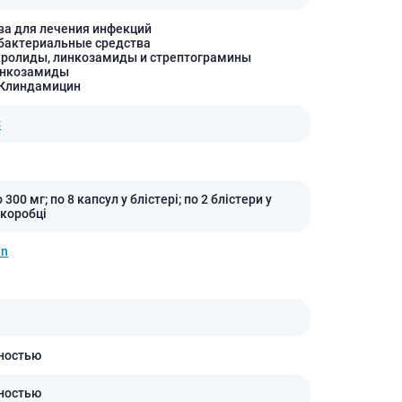
ва для лечения инфекций
бактериальные средства
кролиды, линкозамиды и стрептограмины
инкозамиды
 Клиндамицин
С
 300 мг; по 8 капсул у блістері; по 2 блістери у
 коробці
in
ностью
ностью