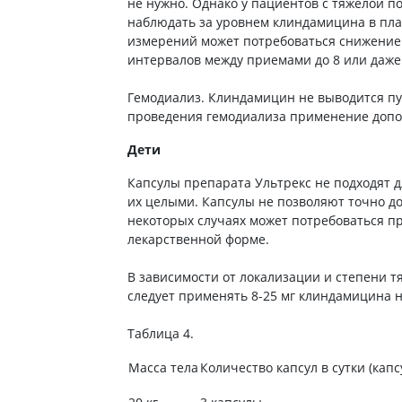
не нужно. Однако у пациентов с тяжелой п
Препараты для глаз
наблюдать за уровнем клиндамицина в плаз
Капли в ухо
измерений может потребоваться снижение 
интервалов между приемами до 8 или даже 
Гемодиализ. Клиндамицин не выводится пу
проведения гемодиализа применение допол
Дети
Капсулы препарата Ультрекс не подходят д
их целыми. Капсулы не позволяют точно доз
некоторых случаях может потребоваться пр
лекарственной форме.
В зависимости от локализации и степени тя
следует применять 8-25 мг клиндамицина на
Таблица 4.
Масса тела
Количество капсул в сутки (капс