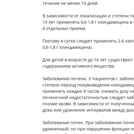
течение не менее 10 дней.
ы
Противоопухолевые
негормональные препараты
стероиды
В зависимости от локализации и степени т
Противоопухолевые
ания щитовидной
14 лет применять 0,6-1,8 г клиндамицина в 
гормональные препараты
4 отдельных приема.
От рака
 поджелудочной
Поэтому в сутки следует применять 2-6 кап
Лечение аллергии
0,6-1,8 г клиндамицина).
орная система
Мочеполовая система и
ва от аллергии
Для детей в возрасте до 14 лет существую
половые гормоны
содержанием активного вещества.
ва от астмы
Лекарства для почек
Препараты для потенции и
Заболевания печени. У пациентов с забол
эрекции
степени период полувыведения клиндамиц
Урологические препараты
применять каждые 8 часов, снижать дозу н
печеночной недостаточностью следует на
Гинекологические препараты
плазме крови. В зависимости от полученн
Препараты влияющие на
дозы или удлинение интервалов между доз
лактацию
Заболевание почек. При заболевании поч
Препараты для органов
удлиненный; но при нарушении функции по
чувств