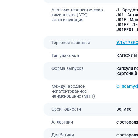
Анатомо-терапевтическо-
J
- Средст
химическая (АТХ)
J01
- Анти
классификация
J01F
- Ма
J01FF
- Л
J01FF01
-
Торговое название
УЛЬТРЕК
Тип упаковки
КАПСУЛЫ
Форма выпуска
капсули по
картонній
Международное
Clindamyc
непатентованное
наименование (МНН)
Срок годности
36,
мес
Аллергики
с осторож
Диабетики
с осторож