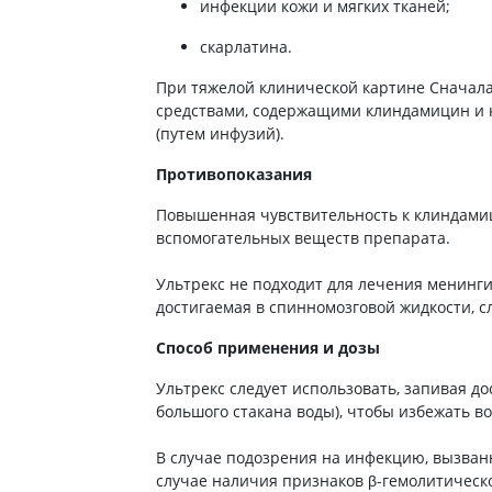
ты для повышения
инфекции кожи и мягких тканей;
Препараты для нервной
а
системы
скарлатина.
итики и пропульсанты
Противосудорожные
льное
При тяжелой клинической картине Сначала
Препараты для лечения
средствами, содержащими клиндамицин и к
эпилепсии
ы для
(путем инфузий).
дочной железы
Снотворные препараты
Противопоказания
тные препараты
Успокоительные препараты
ты для лечения
Антидепрессанты
Повышенная чувствительность к клиндамиц
тита
вспомогательных веществ препарата.
Препараты для улучшения
памяти
ы для печени и
Ультрекс не подходит для лечения менинги
Транквилизаторы
 пузыря
(анксиолитики)
достигаемая в спинномозговой жидкости, с
а от гепатита C
Средства от курения и
Способ применения и дозы
никотиновой зависимости
ротекторы для печени
Средства от похмелья
нные препараты
Ультрекс следует использовать, запивая д
большого стакана воды), чтобы избежать 
Препараты от головокружения
слоты
Противоопухолевые
В случае подозрения на инфекцию, вызван
льные препараты
препараты
случае наличия признаков β-гемолитическо
амо-гипофизарные