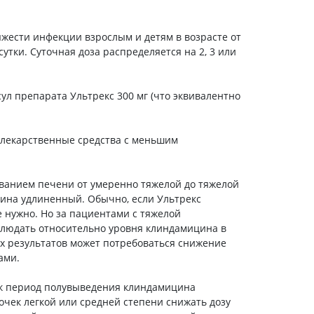
Препараты кальция
Хондропротекторы
яжести инфекции взрослым и детям в возрасте от
сутки. Суточная доза распределяется на 2, 3 или
Кроветворение и кровь
Противотромбозные
Препараты от анемии
сул препарата Ультрекс 300 мг (что эквивалентно
Кровезаменители
Препараты для
т лекарственные средства с меньшим
парентерального питания
Прочие лекарственные
еванием печени от умеренно тяжелой до тяжелой
средства
ина удлиненный. Обычно, если Ультрекс
е нужно. Но за пациентами с тяжелой
блюдать относительно уровня клиндамицина в
ых результатов может потребоваться снижение
ами.
ек период полувыведения клиндамицина
чек легкой или средней степени снижать дозу