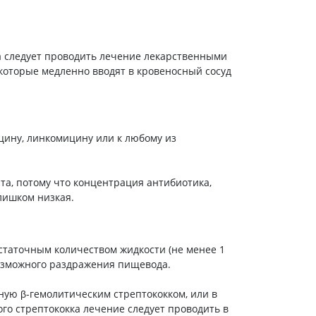
Антисептики и дезинфекторы
Лечение угревой сыпи, акне
 следует проводить лечение лекарственными
Лечение рубцов
оторые медленно вводят в кровеносный сосуд
Лекарства от бородавок
Лечение перхоти, себореи,
волосистых дерматитов
Средства от повышенной
потливости
ину, линкомицину или к любому из
Лечение герпеса
та, потому что концентрация антибиотика,
Препараты для
лишком низкая.
опорнодвигательного
аппарата
Противовоспалительные
препараты
остаточным количеством жидкости (не менее 1
От суставной и мышечной боли
возможного раздражения пищевода.
Миорелаксанты
ную β-гемолитическим стрептококком, или в
Лекарства от подагры
го стрептококка лечение следует проводить в