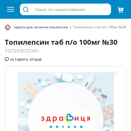
ы
Препараты для лечения эпилепсии
Топилепсин таб п/о 100мг №30
Топилепсин таб п/о 100мг №30
ТОПИЛЕПСИН
оставить отзыв