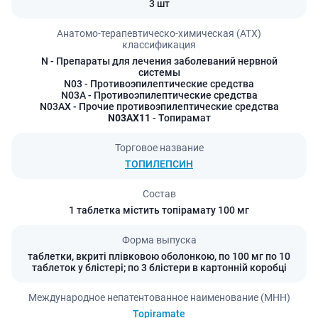
3 шт
Анатомо-терапевтическо-химическая (АТХ)
классификация
N
- Препараты для лечения заболеваний нервной
системы
N03
- Противоэпилептические средства
N03A
- Противоэпилептические средства
N03AX
- Прочие противоэпилептические средства
N03AX11
- Топирамат
Торговое название
ТОПИЛЕПСИН
Состав
1 таблетка містить топірамату 100 мг
Форма выпуска
таблетки, вкриті плівковою оболонкою, по 100 мг по 10
таблеток у блістері; по 3 блістери в картонній коробці
Международное непатентованное наименование (МНН)
Topiramate