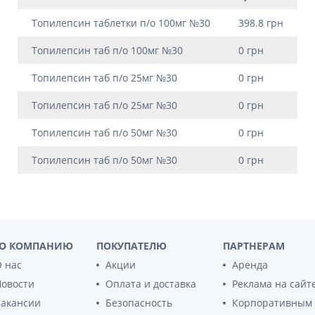
ы
Противоопухолевые
негормональные препараты
Топилепсин таблетки п/о 100мг №30
398.8 грн
стероиды
Противоопухолевые
ания щитовидной
Топилепсин таб п/о 100мг №30
0 грн
гормональные препараты
От рака
Топилепсин таб п/о 25мг №30
0 грн
 поджелудочной
Лечение аллергии
Топилепсин таб п/о 25мг №30
0 грн
орная система
Мочеполовая система и
Топилепсин таб п/о 50мг №30
0 грн
ва от аллергии
половые гормоны
ва от астмы
Топилепсин таб п/о 50мг №30
0 грн
Лекарства для почек
Препараты для потенции и
эрекции
Урологические препараты
Гинекологические препараты
О КОМПАНИЮ
ПОКУПАТЕЛЮ
ПАРТНЕРАМ
Препараты влияющие на
лактацию
 нас
Акции
Аренда
Новости
Оплата и доставка
Реклама на сайт
Препараты для органов
Вакансии
Безопасность
Корпоративным
чувств