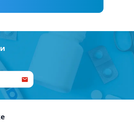
Антисептики и дезинфекторы
Лечение угревой сыпи, акне
Лечение рубцов
Лекарства от бородавок
Лечение перхоти, себореи,
волосистых дерматитов
ии
Средства от повышенной
потливости
Лечение герпеса
Препараты для
опорнодвигательного
аппарата
Противовоспалительные
препараты
От суставной и мышечной боли
ке
Миорелаксанты
Лекарства от подагры