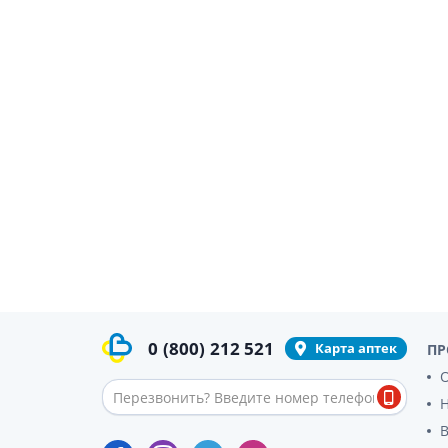
гормон
Кортико
Заболев
железы
Гормоны
железы
Респират
Лекарст
Лекарст
0
(800)
212 521
Карта аптек
ПР
О