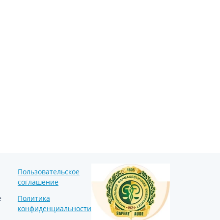
Препараты кальция
Хондропротекторы
Кроветворение и кровь
Противотромбозные
Препараты от анемии
Кровезаменители
Препараты для
парентерального питания
Прочие лекарственные
средства
Пользовательское
соглашение
е
Политика
конфиденциальности