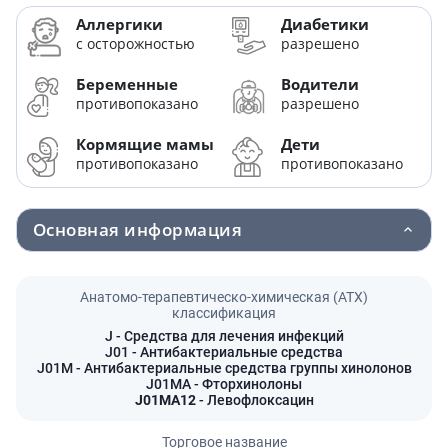
Аллергики
Диабетики
с осторожностью
разрешено
Беременные
Водители
противопоказано
разрешено
Кормящие мамы
Дети
противопоказано
противопоказано
Основная информация
Анатомо-терапевтическо-химическая (АТХ)
классификация
J
- Средства для лечения инфекций
J01
- Антибактериальные средства
J01M
- Антибактериальные средства группы хинолонов
J01MA
- Фторхинолоны
J01MA12
- Левофлоксацин
Торговое название