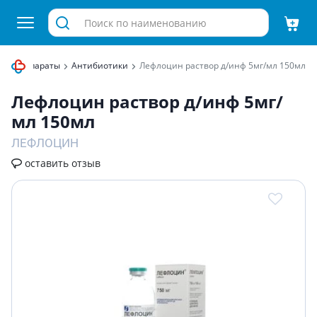
ые препараты
Антибиотики
Лефлоцин раствор д/инф 5мг/мл 150мл
Лефлоцин раствор д/инф 5мг/
мл 150мл
ЛЕФЛОЦИН
оставить отзыв