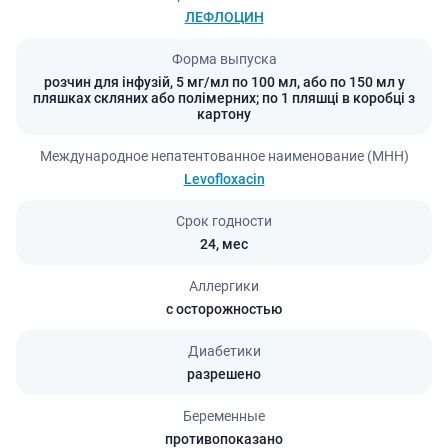
ЛЕФЛОЦИН
Форма выпуска
розчин для інфузій, 5 мг/мл по 100 мл, або по 150 мл у
пляшках скляних або полімерних; по 1 пляшці в коробці з
картону
Международное непатентованное наименование (МНН)
Levofloxacin
Срок годности
24,
мес
Аллергики
с осторожностью
Диабетики
разрешено
Беременные
противопоказано