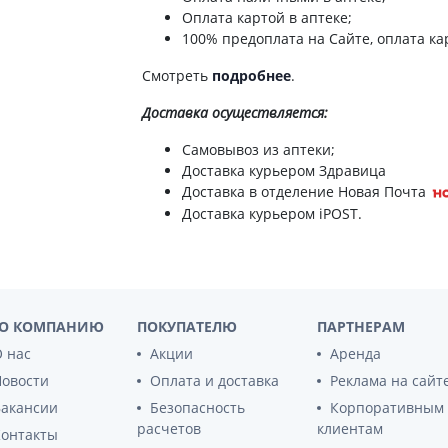
ы
Противоопухолевые
Оплата картой в аптеке;
негормональные препараты
100% предоплата на Сайте, оплата кар
стероиды
Противоопухолевые
ания щитовидной
гормональные препараты
Смотреть
подробнее
.
От рака
Доставка
осуществляется:
 поджелудочной
Лечение аллергии
Самовывоз из аптеки;
орная система
Доставка курьером Здравица
Мочеполовая система и
Доставка в отделение Новая Почта
ва от аллергии
половые гормоны
Доставка курьером iPOST.
ва от астмы
Лекарства для почек
Препараты для потенции и
эрекции
Урологические препараты
О КОМПАНИЮ
ПОКУПАТЕЛЮ
ПАРТНЕРАМ
Гинекологические препараты
 нас
Акции
Аренда
Препараты влияющие на
лактацию
Новости
Оплата и доставка
Реклама на сайт
Вакансии
Безопасность
Корпоративным
Препараты для органов
расчетов
клиентам
чувств
Контакты