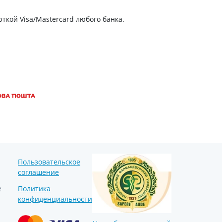
Препараты кальция
Хондропротекторы
ткой Visa/Mastercard любого банка.
Кроветворение и кровь
Противотромбозные
Препараты от анемии
Кровезаменители
Препараты для
парентерального питания
Прочие лекарственные
средства
Пользовательское
соглашение
е
Политика
конфиденциальности