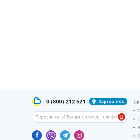
гормон
Кортико
Заболев
железы
Гормоны
железы
Респират
Лекарст
Лекарст
0
(800)
212 521
Карта аптек
ПР
О