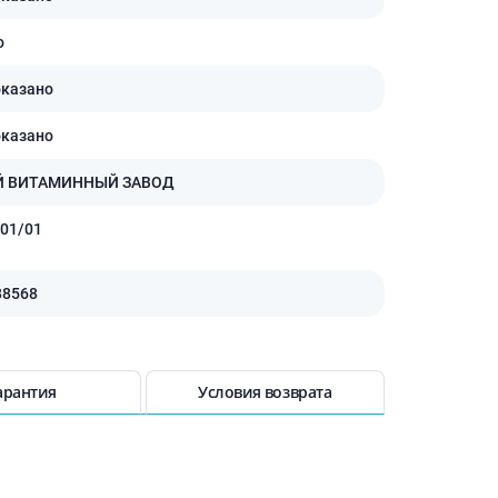
Антисептики и дезинфекторы
о
Лечение угревой сыпи, акне
Лечение рубцов
оказано
Лекарства от бородавок
оказано
Лечение перхоти, себореи,
волосистых дерматитов
Й ВИТАМИННЫЙ ЗАВОД
Средства от повышенной
потливости
01/01
Лечение герпеса
Препараты для
88568
опорнодвигательного
аппарата
Противовоспалительные
препараты
арантия
Условия возврата
От суставной и мышечной боли
Миорелаксанты
Лекарства от подагры