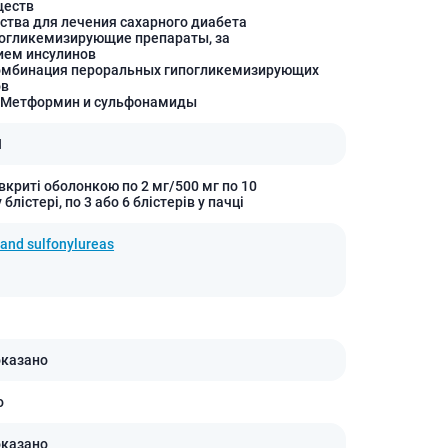
холестерина
ществ
ства для лечения сахарного диабета
Препараты для укрепления
погликемизирующие препараты, за
сосудов
ием инсулинов
омбинация пероральных гипогликемизирующих
Препараты от аритмии
ов
 Метформин и сульфонамиды
Мочегонные препараты,
диуретики
И
Лекарства от стенокардии
Препараты при сердечной
вкриті оболонкою по 2 мг/500 мг по 10
недостаточности
 блістері, по 3 або 6 блістерів у пачці
Заболевания кожи
and sulfonylureas
Противогрибковые
От ожогов
Лечение ран и язв
Мази от аллергии
оказано
Лечение псориаза, экземы
Антибиотики для лечения
о
заболеваний кожи
Гормональные мази
оказано