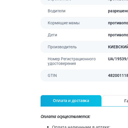
ты для повышения
Препараты для нервной
а
системы
Водители
разрешен
итики и пропульсанты
Противосудорожные
льное
Кормящие мамы
противоп
Препараты для лечения
эпилепсии
ы для
Дети
противоп
дочной железы
Снотворные препараты
тные препараты
Успокоительные препараты
Производитель
КИЕВСКИ
ты для лечения
Антидепрессанты
тита
Номер Регистрационного
UA/19539/
Препараты для улучшения
удостоверения
памяти
ы для печени и
Транквилизаторы
 пузыря
GTIN
48200111
(анксиолитики)
а от гепатита C
Средства от курения и
никотиновой зависимости
ротекторы для печени
Средства от похмелья
нные препараты
Оплата и доставка
Г
Препараты от головокружения
слоты
Оплата осуществляется:
Противоопухолевые
льные препараты
препараты
Оплата наличными в аптеке;
амо-гипофизарные