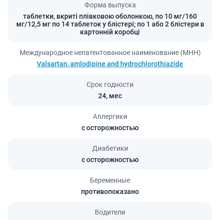
Форма выпуска
таблетки, вкриті плівковою оболонкою, по 10 мг/160
мг/12,5 мг по 14 таблеток у блістері; по 1 або 2 блістери в
картонній коробці
Международное непатентованное наименование (МНН)
Valsartan, amlodipine and hydrochlorothiazide
Срок годности
24,
мес
Аллергики
с осторожностью
Диабетики
с осторожностью
Беременные
противопоказано
Водители