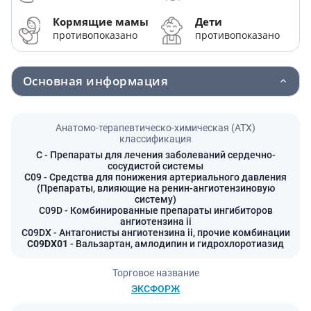
Кормящие мамы
Дети
противопоказано
противопоказано
Основная информация
Анатомо-терапевтическо-химическая (АТХ)
классификация
C
- Препараты для лечения заболеваний сердечно-
сосудистой системы
C09
- Средства для понижения артериального давления
(Препараты, влияющие на ренин-ангиотензиновую
систему)
C09D
- Комбинированные препараты ингибиторов
ангиотензина ii
C09DX
- Антагонисты ангиотензина ii, прочие комбинации
C09DX01
- Вальзартан, амлодипин и гидрохлоротиазид
Торговое название
ЭКСФОРЖ