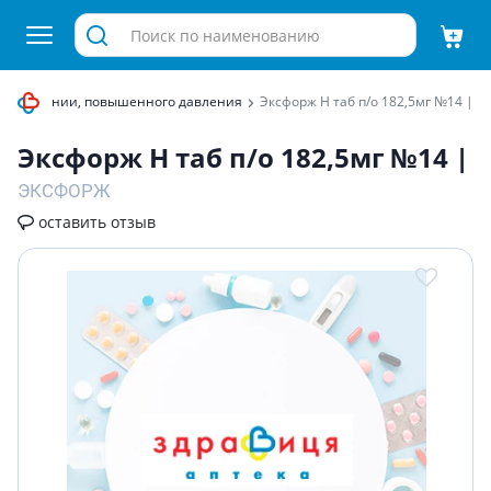
т гипертонии, повышенного давления
Эксфорж Н таб п/о 182,5мг №14 |
Эксфорж Н таб п/о 182,5мг №14 |
ЭКСФОРЖ
оставить отзыв