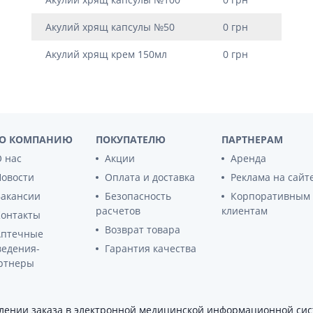
ы
Противоопухолевые
негормональные препараты
Акулий хрящ капсулы №50
0 грн
стероиды
Противоопухолевые
ания щитовидной
гормональные препараты
Акулий хрящ крем 150мл
0 грн
От рака
 поджелудочной
Лечение аллергии
орная система
Мочеполовая система и
ва от аллергии
О КОМПАНИЮ
ПОКУПАТЕЛЮ
ПАРТНЕРАМ
половые гормоны
ва от астмы
 нас
Акции
Аренда
Лекарства для почек
Новости
Оплата и доставка
Реклама на сайт
Препараты для потенции и
эрекции
Вакансии
Безопасность
Корпоративным
расчетов
клиентам
Урологические препараты
Контакты
Возврат товара
Гинекологические препараты
Аптечные
ведения-
Гарантия качества
Препараты влияющие на
лактацию
ртнеры
Препараты для органов
чувств
ении заказа в электронной медицинской информационной сист