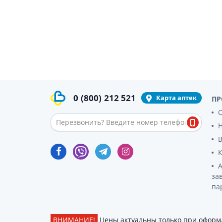
гормон
Кортико
Заболев
железы
Гормоны
железы
Респират
0
(800)
212 521
Лекарст
Карта аптек
ПР
Лекарст
О
за
па
ВНИМАНИЕ!
Цены актуальны только при оформл