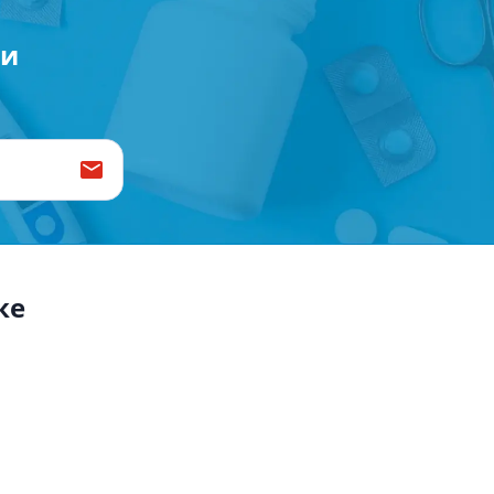
Антисептики и дезинфекторы
ии
Лечение угревой сыпи, акне
Лечение рубцов
Лекарства от бородавок
Лечение перхоти, себореи,
волосистых дерматитов
Средства от повышенной
потливости
Лечение герпеса
Препараты для
ке
опорнодвигательного
аппарата
Противовоспалительные
препараты
От суставной и мышечной боли
Миорелаксанты
Лекарства от подагры