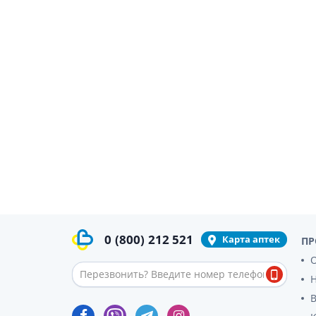
0
(800)
212 521
Карта аптек
ПР
О