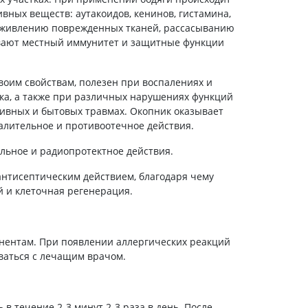
холестерина
вных веществ: аутакоидов, кенинов, гистамина,
Препараты для укрепления
заживлению поврежденных тканей, рассасыванию
сосудов
ивают местный иммунитет и защитные функции
Препараты от аритмии
Мочегонные препараты,
своим свойствам, полезен при воспалениях и
диуретики
ика, а также при различных нарушениях функций
Лекарства от стенокардии
тивных и бытовых травмах. Окопник оказывает
Препараты при сердечной
лительное и противоотечное действия.
недостаточности
льное и радиопротектное действия.
Заболевания кожи
нтисептическим действием, благодаря чему
Противогрибковые
й и клеточная регенерация.
От ожогов
Лечение ран и язв
Мази от аллергии
нентам. При появлении аллергических реакций
ваться с лечащим врачом.
Лечение псориаза, экземы
Антибиотики для лечения
заболеваний кожи
Гормональные мази
 в течение 2-3 минут 2-3 раза в день. После