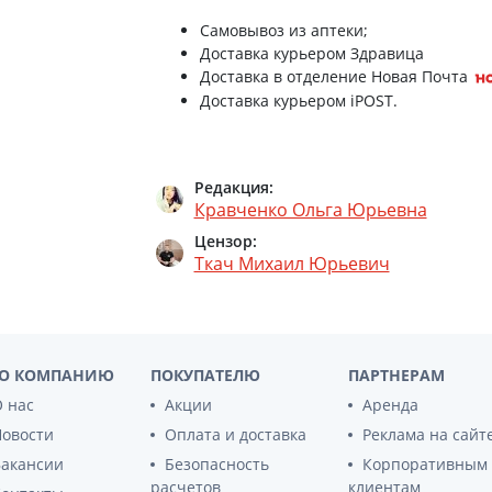
Препараты для глаз
Самовывоз из аптеки;
Капли в ухо
Доставка курьером Здравица
Доставка в отделение Новая Почта
Доставка курьером iPOST.
Редакция:
Кравченко Ольга Юрьевна
Цензор:
Ткач Михаил Юрьевич
О КОМПАНИЮ
ПОКУПАТЕЛЮ
ПАРТНЕРАМ
 нас
Акции
Аренда
Новости
Оплата и доставка
Реклама на сайт
Вакансии
Безопасность
Корпоративным
расчетов
клиентам