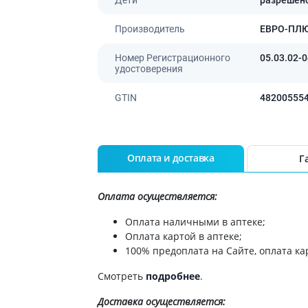
ы
Противоопухолевые
негормональные препараты
стероиды
Производитель
ЕВРО-ПЛ
Противоопухолевые
ания щитовидной
гормональные препараты
Номер Регистрационного
05.03.02-
удостоверения
От рака
 поджелудочной
Лечение аллергии
GTIN
48200555
орная система
Мочеполовая система и
ва от аллергии
половые гормоны
ва от астмы
Оплата и доставка
Г
Лекарства для почек
Препараты для потенции и
эрекции
Оплата осуществляется:
Урологические препараты
Оплата наличными в аптеке;
Гинекологические препараты
Оплата картой в аптеке;
Препараты влияющие на
100% предоплата на Сайте, оплата кар
лактацию
Смотреть
подробнее
.
Препараты для органов
чувств
Доставка
осуществляется: