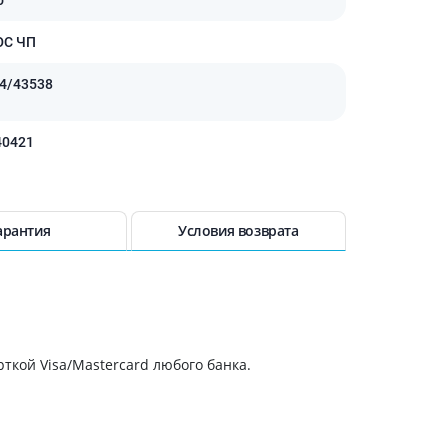
Препараты кальция
Хондропротекторы
ЮС ЧП
Кроветворение и кровь
04/43538
Противотромбозные
Препараты от анемии
40421
Кровезаменители
Препараты для
парентерального питания
арантия
Условия возврата
Прочие лекарственные
средства
ткой Visa/Mastercard любого банка.