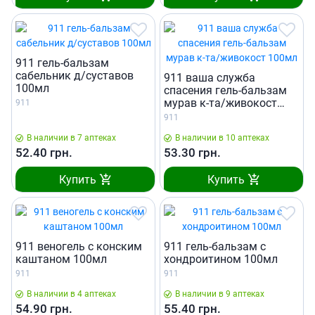
911 гель-бальзам
сабельник д/суставов
911 ваша служба
100мл
спасения гель-бальзам
мурав к-та/живокост
911
100мл
911
В наличии в 7 аптеках
В наличии в 10 аптеках
52.40
грн.
53.30
грн.
Купить
Купить
911 веногель с конским
911 гель-бальзам с
каштаном 100мл
хондроитином 100мл
911
911
В наличии в 4 аптеках
В наличии в 9 аптеках
54.90
грн.
55.40
грн.