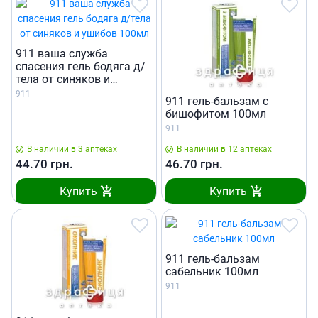
911 ваша служба
спасения гель бодяга д/
тела от синяков и
ушибов 100мл
911
911 гель-бальзам с
бишофитом 100мл
911
В наличии в 3 аптеках
В наличии в 12 аптеках
44.70
грн.
46.70
грн.
Купить
Купить
911 гель-бальзам
сабельник 100мл
911