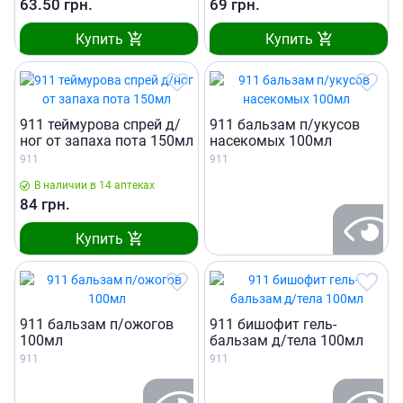
63.50
грн.
69
грн.
Купить
Купить
911 теймурова спрей д/
911 бальзам п/укусов
ног от запаха пота 150мл
насекомых 100мл
911
911
В наличии в 14 аптеках
84
грн.
Купить
911 бальзам п/ожогов
911 бишофит гель-
100мл
бальзам д/тела 100мл
911
911