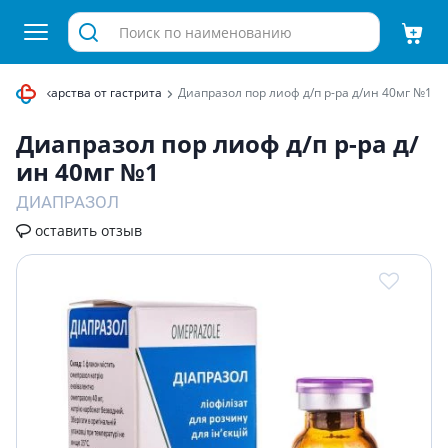
дка
Лекарства от гастрита
Диапразол пор лиоф д/п р-ра д/ин 40мг №1
Диапразол пор лиоф д/п р-ра д/
ин 40мг №1
ДИАПРАЗОЛ
оставить отзыв