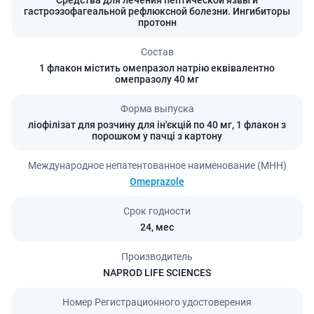
Средства для лечения пептической язвы и
гастроэзофагеальной рефлюксной болезни. Ингибиторы
протонн
Состав
1 флакон містить омепразол натрію еквівалентно
омепразолу 40 мг
Форма выпуска
ліофілізат для розчину для ін'єкцій по 40 мг, 1 флакон з
порошком у пачці з картону
Международное непатентованное наименование (МНН)
Omeprazole
Срок годности
24,
мес
Производитель
NAPROD LIFE SCIENCES
Номер Регистрационного удостоверения