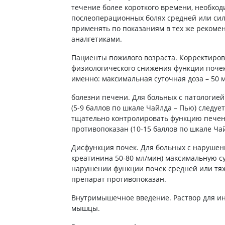
ы
течение более короткого времени, необход
Противоопухолевые
негормональные препараты
послеоперационных болях средней или си
стероиды
применять по показаниям в тех же рекоме
Противоопухолевые
ания щитовидной
гормональные препараты
аналгетиками.
От рака
 поджелудочной
Пациенты пожилого возраста. Корректировк
физиологического снижения функции почек 
Лечение аллергии
именно: максимальная суточная доза – 50 
орная система
Мочеполовая система и
болезни печени. Для больных с патологией
ва от аллергии
половые гормоны
(5-9 баллов по шкале Чайлда – Пью) следуе
ва от астмы
Лекарства для почек
тщательно контролировать функцию печен
противопоказан (10-15 баллов по шкале Чай
Препараты для потенции и
эрекции
Дисфункция почек. Для больных с нарушен
Урологические препараты
креатинина 50-80 мл/мин) максимальную су
Гинекологические препараты
нарушении функции почек средней или тяж
препарат противопоказан.
Препараты влияющие на
лактацию
Внутримышечное введение. Раствор для ин
Препараты для органов
мышцы.
чувств