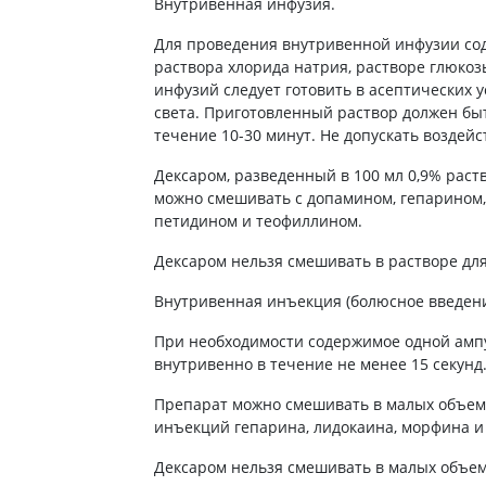
Внутривенная инфузия.
Препараты для глаз
Для проведения внутривенной инфузии сод
Капли в ухо
раствора хлорида натрия, растворе глюкоз
инфузий следует готовить в асептических у
света. Приготовленный раствор должен б
течение 10-30 минут. Не допускать воздей
Дексаром, разведенный в 100 мл 0,9% раст
можно смешивать с допамином, гепарином,
петидином и теофиллином.
Дексаром нельзя смешивать в растворе дл
Внутривенная инъекция (болюсное введени
При необходимости содержимое одной ампу
внутривенно в течение не менее 15 секунд
Препарат можно смешивать в малых объема
инъекций гепарина, лидокаина, морфина и
Дексаром нельзя смешивать в малых объем