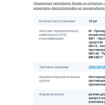
Применение препарата детям не изучалось,
назначать декскетопрофен не рекомендуетс
Количество в упаковке
10 шт
Анатомо-терапевтическо-
M
- Препа
химическая (АТХ)
мышечной
классификация
M01
- Про
средства
M01A
- Не
противоре
M01AE
- П
M01AE17
-
Торговое название
ДЕКСАРО
Фармакотерапевтическая
Нестерои
группа
противоре
пропионов
Форма выпуска
розчин для
ампул у ко
упаковки 