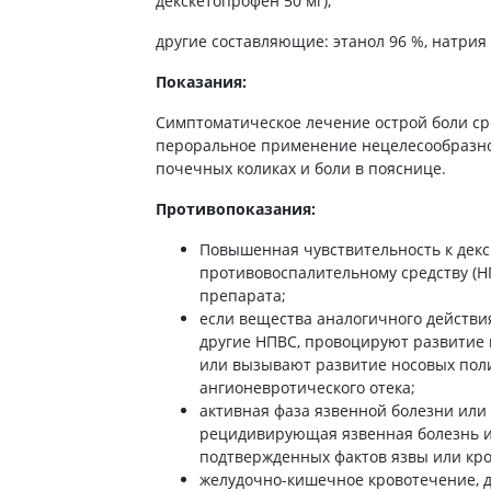
декскетопрофен 50 мг);
ты от энцефалита
ьные средства для
Антибиотики
Туалетная бумага
 кожи головы
другие составляющие: этанол 96 %, натрия 
а для желудка
Антибиотики для детей
Носовые платки
ание волос
 от изжоги и
Антибиотики при пневмонии
Показания:
Салфетки бумажные
ния
 волос
Антибиотики при гайморите
Ватные диски и палочки
Симптоматическое лечение острой боли сре
а от гастрита
а для вьющихся волос
Антибиотики при бронхите
Влажые салфетки
пероральное применение нецелесообразно
ва от язвы желудка
е шампуни
почечных коликах и боли в пояснице.
Антибиотики при ангине
Прочие
ты для похудения
Антибиотики при цистите
Противопоказания:
ы для кишечника
Противогрибковые препараты
Повышенная чувствительность к декс
во от поноса
Антисептики
противовоспалительному средству (Н
ики
препарата;
Противотуберкулезные
если вещества аналогичного действи
ты от вздутия живота
Вакцины
другие НПВС, провоцируют развитие 
а от геморроя
или вызывают развитие носовых пол
Препараты от паразитов
во от тошноты
ангионевротического отека;
Препараты от глистов
активная фаза язвенной болезни или
а от коликов
рецидивирующая язвенная болезнь ил
Лекарства от чесотки
ты при кишечной
подтвержденных фактов язвы или кро
ии
Антипротозойные препараты
желудочно-кишечное кровотечение, д