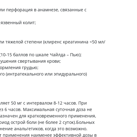
Антисептики и дезинфекторы
ли перфорация в анамнезе, связанные с
Лечение угревой сыпи, акне
язвенный колит;
Лечение рубцов
Лекарства от бородавок
и тяжелой степени (клиренс креатинина <50 мл/
Лечение перхоти, себореи,
волосистых дерматитов
0-15 баллов по шкале Чайлда – Пью);
Средства от повышенной
потливости
рушения свертывания крови;
кормления грудью;
Лечение герпеса
о (интратекального или эпидурального)
Препараты для
опорнодвигательного
аппарата
Противовоспалительные
яет 50 мг с интервалом 8-12 часов. При
препараты
з 6 часов. Максимальная суточная доза не
От суставной и мышечной боли
азначен для кратковременного применения,
риод острой боли (не более 2 суток).Больных
Миорелаксанты
ение анальгетиков, когда это возможно.
Лекарства от подагры
ет применения наименее эффективной дозы в