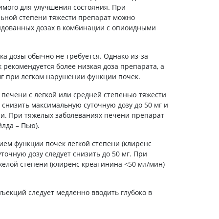
Препараты кальция
имого для улучшения состояния. При
льной степени тяжести препарат можно
Хондропротекторы
ндованных дозах в комбинации с опиоидными
Кроветворение и кровь
Противотромбозные
а дозы обычно не требуется. Однако из-за
Препараты от анемии
рекомендуется более низкая доза препарата, а
мг при легком нарушении функции почек.
Кровезаменители
Препараты для
 печени с легкой или средней степенью тяжести
парентерального питания
т снизить максимальную суточную дозу до 50 мг и
и. При тяжелых заболеваниях печени препарат
Прочие лекарственные
лда – Пью).
средства
ием функции почек легкой степени (клиренс
точную дозу следует снизить до 50 мг. При
елой степени (клиренс креатинина <50 мл/мин)
ъекций следует медленно вводить глубоко в