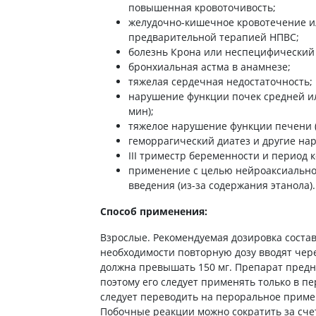
ты для повышения
повышенная кровоточивость;
Препараты для нервной
а
желудочно-кишечное кровотечение и
системы
итики и пропульсанты
предварительной терапией НПВС;
Противосудорожные
болезнь Крона или неспецифический 
льное
Препараты для лечения
бронхиальная астма в анамнезе;
эпилепсии
ы для
тяжелая сердечная недостаточность;
дочной железы
Снотворные препараты
нарушение функции почек средней ил
мин);
тные препараты
Успокоительные препараты
тяжелое нарушение функции печени (1
ты для лечения
Антидепрессанты
геморрагический диатез и другие на
тита
Препараты для улучшения
III триместр беременности и период 
памяти
применение с целью нейроаксиальног
ы для печени и
Транквилизаторы
введения (из-за содержания этанола).
 пузыря
(анксиолитики)
а от гепатита C
Способ применения:
Средства от курения и
никотиновой зависимости
ротекторы для печени
Взрослые. Рекомендуемая дозировка составл
Средства от похмелья
нные препараты
необходимости повторную дозу вводят чере
Препараты от головокружения
слоты
должна превышать 150 мг. Препарат предн
поэтому его следует применять только в пе
Противоопухолевые
льные препараты
следует переводить на пероральное примен
препараты
Побочные реакции можно сократить за сч
амо-гипофизарные