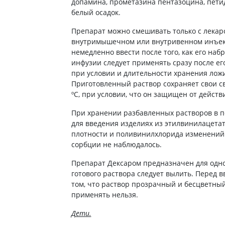
допамина, прометазина пентазоцина, петид
белый осадок.
Препарат можно смешивать только с лека
внутримышечном или внутривенном инъек
немедленно ввести после того, как его наб
инфузии следует применять сразу после ег
при условии и длительности хранения ложи
Приготовленный раствор сохраняет свои св
ºС, при условии, что он защищен от действ
При хранении разбавленных растворов в п
для введения изделиях из этилвинилацета
плотности и поливинилхлорида изменений
сорбции не наблюдалось.
Препарат Дексаром предназначен для одно
готового раствора следует вылить. Перед 
том, что раствор прозрачный и бесцветный
применять нельзя.
Дети.