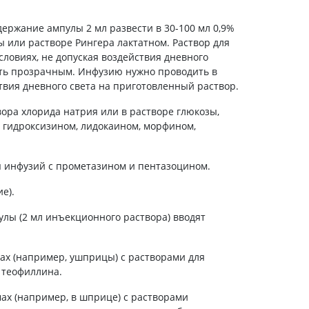
ержание ампулы 2 мл развести в 30-100 мл 0,9%
ы или растворе Рингера лактатном. Раствор для
словиях, не допуская воздействия дневного
ыть прозрачным. Инфузию нужно проводить в
ствия дневного света на приготовленный раствор.
вора хлорида натрия или в растворе глюкозы,
 гидроксизином, лидокаином, морфином,
я инфузий с прометазином и пентазоцином.
е).
лы (2 мл инъекционного раствора) вводят
.
х (например, ушприцы) с растворами для
 теофиллина.
ах (например, в шприце) с растворами