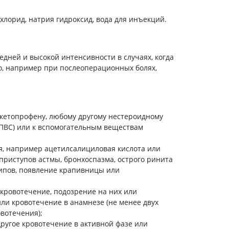
холестерина
Препараты для укрепления
хлорид, натрия гидроксид, вода для инъекций.
сосудов
Препараты от аритмии
Мочегонные препараты,
дней и высокой интенсивности в случаях, когда
диуретики
, например при послеоперационных болях,
Лекарства от стенокардии
Препараты при сердечной
недостаточности
кетопрофену, любому другому нестероидному
Заболевания кожи
ПВС) или к вспомогательным веществам
Противогрибковые
От ожогов
я, например ацетилсалициловая кислота или
приступов астмы, бронхоспазма, острого ринита
Лечение ран и язв
ипов, появление крапивницы или
Мази от аллергии
Лечение псориаза, экземы
 кровотечение, подозрение на них или
и кровотечение в анамнезе (не менее двух
Антибиотики для лечения
вотечения);
заболеваний кожи
ругое кровотечение в активной фазе или
Гормональные мази