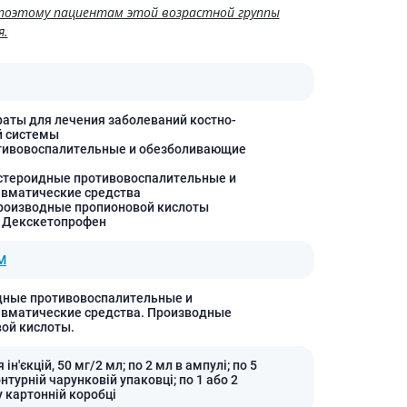
 поэтому пациентам этой возрастной группы
я.
раты для лечения заболеваний костно-
 системы
тивовоспалительные и обезболивающие
стероидные противовоспалительные и
вматические средства
роизводные пропионовой кислоты
 Декскетопрофен
М
дные противовоспалительные и
вматические средства. Производные
ой кислоты.
 ін'єкцій, 50 мг/2 мл; по 2 мл в ампулі; по 5
нтурній чарунковій упаковці; по 1 або 2
у картонній коробці