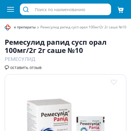
ительные препараты
Ремесулид рапид сусп орал 100мг/2г 2г саше №10
Ремесулид рапид сусп орал
100мг/2г 2г саше №10
РЕМЕСУЛИД
оставить отзыв