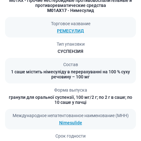
M01AX
- Прочие нестероидные противовоспалительные и
противоревматические средства
M01AX17
- Нимесулид
Торговое название
РЕМЕСУЛИД
Тип упаковки
СУСПЕНЗИЯ
Состав
1 саше містить німесуліду в перерахуванні на 100 % суху
речовину – 100 мг
Форма выпуска
гранули для оральної суспензії, 100 мг/2 г; по 2 г в саше; по
10 саше у пачці
Международное непатентованное наименование (МНН)
Nimesulide
Срок годности