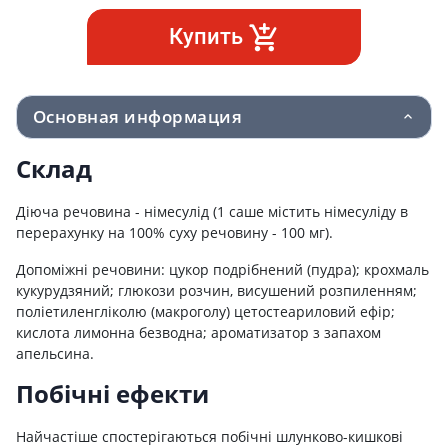
Купить
Основная информация
Склад
Діюча речовина - німесулід (1 саше містить німесуліду в
перерахунку на 100% суху речовину - 100 мг).
Допоміжні речовини: цукор подрібнений (пудра); крохмаль
кукурудзяний; глюкози розчин, висушений розпиленням;
поліетиленгліколю (макроголу) цетостеариловий ефір;
кислота лимонна безводна; ароматизатор з запахом
апельсина.
Побічні ефекти
Найчастіше спостерігаються побічні шлунково-кишкові