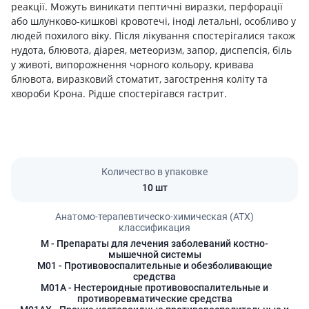
реакції. Можуть виникати пептичні виразки, перфорації
або шлунково-кишкові кровотечі, іноді летальні, особливо у
людей похилого віку. Після лікування спостерігалися також
нудота, блювота, діарея, метеоризм, запор, диспепсія, біль
у животі, випорожнення чорного кольору, кривава
блювота, виразковий стоматит, загострення коліту та
хвороби Крона. Рідше спостерігався гастрит.
Количество в упаковке
10 шт
Анатомо-терапевтическо-химическая (АТХ)
классификация
M
- Препараты для лечения заболеваний костно-
мышечной системы
M01
- Противовоспалительные и обезболивающие
средства
M01A
- Нестероидные противовоспалительные и
противоревматические средства