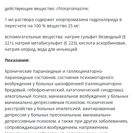
действующее вещество: chlorpromazine;
1 мл раствора содержит хлорпромазина гидрохлорида в
пересчете на 100 % вещество 25 мг;
вспомогательные вещества: натрия сульфит безводный (Е
221), натрия метабисульфит (Е 223), кислота аскорбиновая,
натрия хлорид, вода для инъекций.
Показания:
Хронические параноидные и галлюцинаторно-
параноидные состояния, состояния психомоторного
возбуждения у больных шизофренией (галлюцинаторно-
бредовый, гебефренический, кататонический синдромы),
алкогольный психоз, маниакальное возбуждение у больных
маниакально-депрессивным психозом, психические
расстройства у больных эпилепсией, ажитированная
депрессия у больных пресенильным, маниакально-
депрессивным психозом, а также при других заболеваниях,
сопровождающихся возбуждением, напряжением.