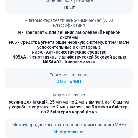
Количество в упаковке
10 шт
Анатомо-терапевтическо-химическая (АТХ)
классификация
N
- Препараты для лечения заболеваний нервной
системы
N05
- Средства угнетающие нервную систему, в том числе
успокоительные и снотворные
N05A
- Антипсихотические средства
N05AA
- Фенотиазины с алифатической боковой цепью
N05AA01
- Хлорпромазин
Торговое название
АМИНАЗИН
Форма выпуска
розчин для ін'єкцій, 25 мг/мл по 2 мл в ампулі, по 10 ампул
у коробці з картону; по 2 мл в ампулі, по 5 ампул в блістері,
по 2 блістери у коробці з ка
Международное непатентованное наименование (МНН)
Chlorpromazine