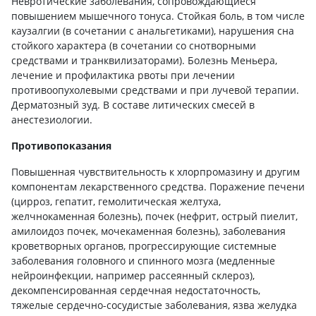
Невротические заболевания, сопровождающиеся
повышением мышечного тонуса. Стойкая боль, в том числе
каузалгии (в сочетании с анальгетиками), нарушения сна
стойкого характера (в сочетании со снотворными
средствами и транквилизаторами). Болезнь Меньера,
лечение и профилактика рвоты при лечении
противоопухолевыми средствами и при лучевой терапии.
Дерматозный зуд. В составе литических смесей в
анестезиологии.
Противопоказания
Повышенная чувствительность к хлорпромазину и другим
компонентам лекарственного средства. Поражение печени
(цирроз, гепатит, гемолитическая желтуха,
желчнокаменная болезнь), почек (нефрит, острый пиелит,
амилоидоз почек, мочекаменная болезнь), заболевания
кроветворных органов, прогрессирующие системные
заболевания головного и спинного мозга (медленные
нейроинфекции, например рассеянный склероз),
декомпенсированная сердечная недостаточность,
тяжелые сердечно-сосудистые заболевания, язва желудка