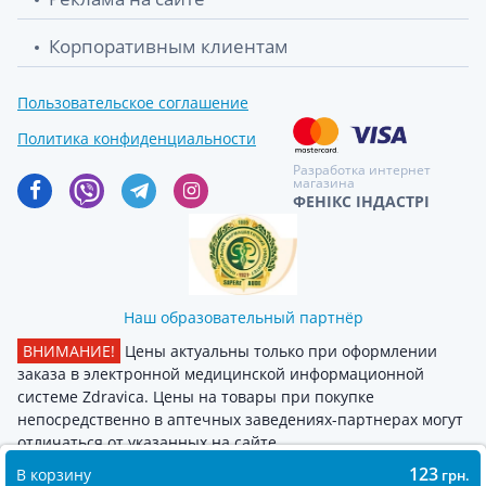
Корпоративным клиентам
Зеленая аптека масло массаж а/
139.80 грн.
целлюлит 200мл
Пользовательское соглашение
Зеленая аптека масло массаж нейтрал
140.60 грн.
Политика конфиденциальности
200мл
Разработка интернет
магазина
ФЕНІКС ІНДАСТРІ
Наш образовательный партнёр
ВНИМАНИЕ!
Цены актуальны только при оформлении
заказа в электронной медицинской информационной
системе Zdravica. Цены на товары при покупке
непосредственно в аптечных заведениях-партнерах могут
отличаться от указанных на сайте
123
В корзину
грн.