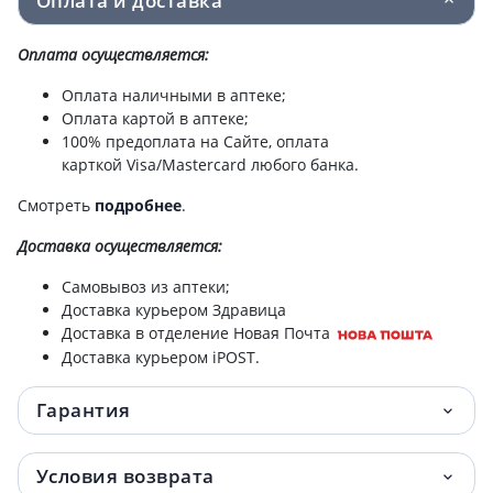
Оплата и доставка
Зеленая аптека крем д/рук лотос/оливка
52 грн.
100мл
Оплата осуществляется:
Оплата наличными в аптеке;
Зеленая аптека крем д/рук и ногтей
54 грн.
Оплата картой в аптеке;
оливковый 100мл
100% предоплата на Сайте, оплата
карткой Visa/Mastercard любого банка.
Зеленая аптека крем д/ног заживл 75мл
55 грн.
Смотреть
подробнее
.
Шампунь дегтярный 250мл
80.10 грн.
Доставка
осуществляется:
Зеленая аптека мыло жидкое алоэ с дозат
83 грн.
Самовывоз из аптеки;
465мл
Доставка курьером Здравица
Доставка в отделение Новая Почта
Зеленая аптека мыло жидкое ромашка с
83 грн.
Доставка курьером iPOST.
дозат 465мл
Гарантия
Зеленая аптека крем д/лица омолаж
83 грн.
козье молоко 200мл
Условия возврата