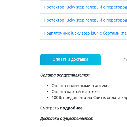
ы
Противоопухолевые
Протектор lucky step гелевый с перегород
негормональные препараты
стероиды
Противоопухолевые
ания щитовидной
Протектор lucky step гелевый с перегород
гормональные препараты
От рака
 поджелудочной
Подпяточник lucky step ls04 с бортами (па
Лечение аллергии
Бандаж-шина ls77 д/отвед больш пальца 
орная система
Мочеполовая система и
ва от аллергии
половые гормоны
Бандаж-шина ls77 д/отвед больш пальца 
Оплата и доставка
Г
ва от астмы
Лекарства для почек
Стельки ls302 ортоп р36
Препараты для потенции и
Оплата осуществляется:
эрекции
Стельки ls302 ортоп р37
Оплата наличными в аптеке;
Урологические препараты
Оплата картой в аптеке;
Гинекологические препараты
100% предоплата на Сайте, оплата кар
Стельки ls302 ортоп р40
Препараты влияющие на
лактацию
Смотреть
подробнее
.
Стельки ls302 ортоп р44
Препараты для органов
Доставка
осуществляется:
чувств
Стельки ls302 ортоп р42