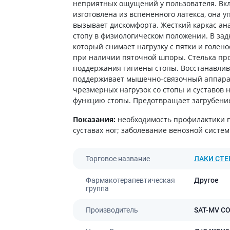
ты от энцефалита
неприятных ощущений у пользователя. Вкл
ьные средства для
Антибиотики
Туалетная бумага
изготовлена из вспененного латекса, она уп
 кожи головы
а для желудка
Антибиотики для детей
Носовые платки
вызывает дискомфорта. Жесткий каркас ан
ание волос
стопу в физиологическом положении. В зад
 от изжоги и
Антибиотики при пневмонии
Салфетки бумажные
ния
 волос
который снимает нагрузку с пятки и голен
Антибиотики при гайморите
Ватные диски и палочки
при наличии пяточной шпоры. Стелька пр
а от гастрита
а для вьющихся волос
Антибиотики при бронхите
Влажые салфетки
поддержания гигиены стопы. Восстанавлив
ва от язвы желудка
е шампуни
поддерживает мышечно-связочный аппарат
Антибиотики при ангине
Прочие
ты для похудения
чрезмерных нагрузок со стопы и суставов 
Антибиотики при цистите
функцию стопы. Предотвращает загрубение 
ы для кишечника
Противогрибковые препараты
Показания:
необходимость профилактики пл
во от поноса
Антисептики
суставах ног; заболевание венозной систе
ики
Противотуберкулезные
ты от вздутия живота
Вакцины
Торговое название
ЛАКИ СТЕ
а от геморроя
Препараты от паразитов
во от тошноты
Фармакотерапевтическая
Другое
Препараты от глистов
группа
а от коликов
Лекарства от чесотки
ты при кишечной
Производитель
SAT-MV C
ии
Антипротозойные препараты