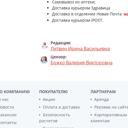
Самовывоз из аптеки;
Препараты для глаз
Доставка курьером Здравица
Стельки ls302 ортоп р45
Капли в ухо
Доставка в отделение Новая Почта
Доставка курьером iPOST.
Стельки ls302 ортоп р38
Стельки ls302 ортоп р39
Редакция:
Литвин Ирина Васильевна
Стельки ls302 ортоп р43
Цензор:
Божко Валерия Викторовна
О КОМПАНИЮ
ПОКУПАТЕЛЮ
ПАРТНЕРАМ
 нас
Акции
Аренда
Новости
Оплата и доставка
Реклама на сайт
Вакансии
Безопасность
Корпоративным
расчетов
клиентам
Контакты