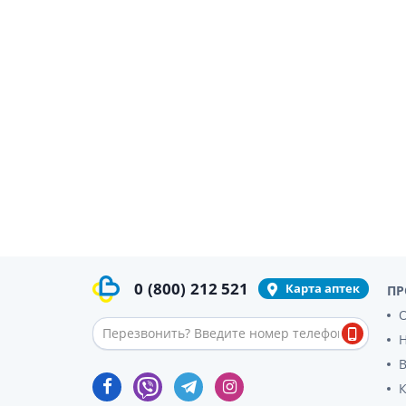
0
(800)
212 521
Карта аптек
ПР
О