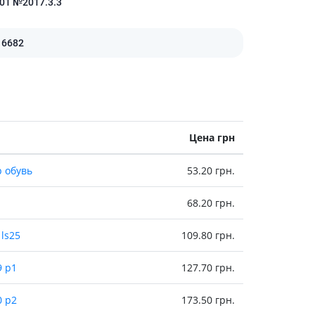
01 №2017.3.3
Антисептики и дезинфекторы
Лечение угревой сыпи, акне
16682
Лечение рубцов
Лекарства от бородавок
Лечение перхоти, себореи,
волосистых дерматитов
Средства от повышенной
потливости
Цена грн
Лечение герпеса
р обувь
53.20 грн.
Препараты для
опорнодвигательного
68.20 грн.
аппарата
Противовоспалительные
ls25
109.80 грн.
препараты
От суставной и мышечной боли
9 p1
127.70 грн.
Миорелаксанты
0 р2
173.50 грн.
Лекарства от подагры