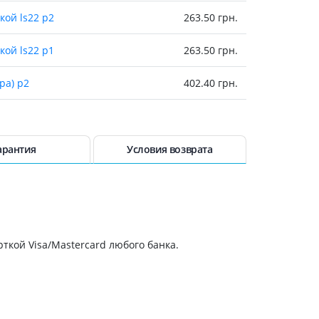
Препараты кальция
кой ls22 р2
263.50 грн.
Хондропротекторы
кой ls22 р1
263.50 грн.
Кроветворение и кровь
Противотромбозные
ра) р2
402.40 грн.
Препараты от анемии
Кровезаменители
стопы прав черн
667 грн.
Препараты для
парентерального питания
стопы лев черн
667 грн.
арантия
Условия возврата
Прочие лекарственные
953.90 грн.
средства
953.90 грн.
ткой Visa/Mastercard любого банка.
953.90 грн.
953.90 грн.
953.90 грн.