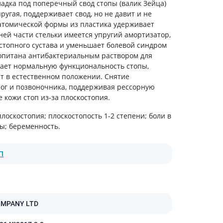
адка под поперечный свод стопы (валик Зейца)
холестерина
ругая, поддерживает свод, но не давит и не
Препараты для укрепления
атомической формы из пластика удерживает
сосудов
ней части стельки имеется упругий амортизатор,
Препараты от аритмии
остопного сустава и уменьшает болевой синдром
Мочегонные препараты,
опитана антибактериальным раствором для
диуретики
ает нормальную функциональность стопы,
Лекарства от стенокардии
 в естественном положении. Снятие
ног и позвоночника, поддерживая рессорную
Препараты при сердечной
недостаточности
кожи стоп из-за плоскостопия.
Заболевания кожи
оскостопия; плоскостопость 1-2 степени; боли в
мы; беременность.
Противогрибковые
От ожогов
П
Лечение ран и язв
Мази от аллергии
Лечение псориаза, экземы
Антибиотики для лечения
OMPANY LTD
заболеваний кожи
Гормональные мази