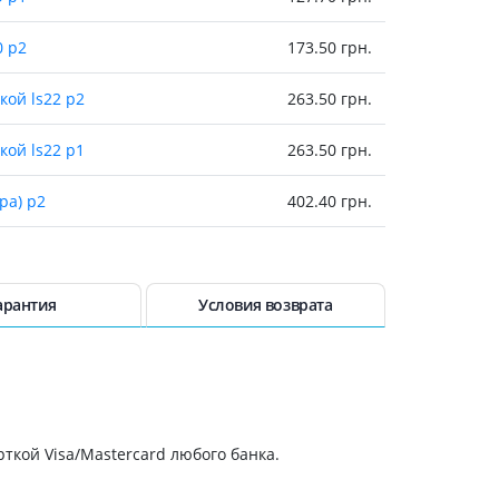
Антисептики и дезинфекторы
0 р2
173.50 грн.
Лечение угревой сыпи, акне
Лечение рубцов
кой ls22 р2
263.50 грн.
Лекарства от бородавок
кой ls22 р1
263.50 грн.
Лечение перхоти, себореи,
волосистых дерматитов
Средства от повышенной
ра) р2
402.40 грн.
потливости
Лечение герпеса
стопы прав черн
667 грн.
Препараты для
стопы лев черн
667 грн.
арантия
Условия возврата
опорнодвигательного
аппарата
953.90 грн.
Противовоспалительные
препараты
953.90 грн.
От суставной и мышечной боли
Миорелаксанты
ткой Visa/Mastercard любого банка.
953.90 грн.
Лекарства от подагры