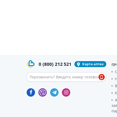
гормон
Кортико
Заболев
железы
Гормоны
железы
Респират
Лекарст
Лекарст
0
(800)
212 521
Карта аптек
ПР
О
за
па