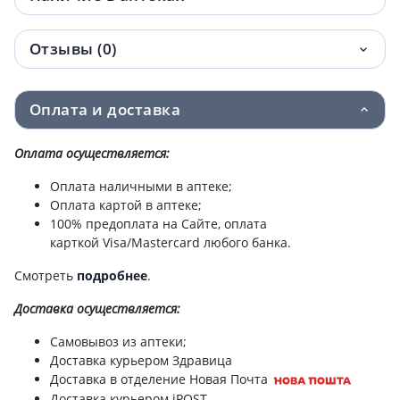
(пара) р2
Отзывы (0)
Бандаж-шина ls77 д/отвед больш пальца
667 грн.
стопы прав черн
Оплата и доставка
Бандаж-шина ls77 д/отвед больш пальца
667 грн.
стопы лев черн
Оплата осуществляется:
Стельки ls302 ортоп р36
953.90 грн.
Оплата наличными в аптеке;
Оплата картой в аптеке;
Стельки ls302 ортоп р37
953.90 грн.
100% предоплата на Сайте, оплата
карткой Visa/Mastercard любого банка.
Стельки ls302 ортоп р40
953.90 грн.
Смотреть
подробнее
.
Стельки ls302 ортоп р41
953.90 грн.
Доставка
осуществляется:
Стельки ls302 ортоп р44
953.90 грн.
Самовывоз из аптеки;
Доставка курьером Здравица
Стельки ls302 ортоп р42
953.90 грн.
Доставка в отделение Новая Почта
Доставка курьером iPOST.