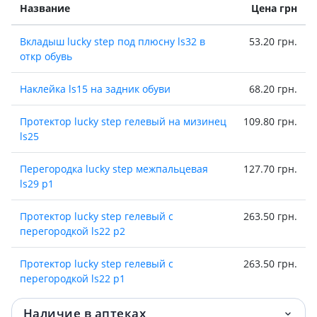
Название
Цена грн
Вкладыш lucky step под плюсну ls32 в
53.20 грн.
откр обувь
Наклейка ls15 на задник обуви
68.20 грн.
Протектор lucky step гелевый на мизинец
109.80 грн.
ls25
Перегородка lucky step межпальцевая
127.70 грн.
ls29 p1
Протектор lucky step гелевый с
263.50 грн.
перегородкой ls22 р2
Протектор lucky step гелевый с
263.50 грн.
перегородкой ls22 р1
Подпяточник lucky step ls04 с бортами
402.40 грн.
Наличие в аптеках