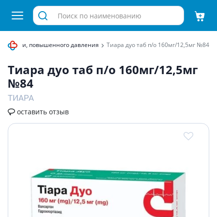
ипертонии, повышенного давления
Тиара дуо таб п/о 160мг/12,5мг №84
Тиара дуо таб п/о 160мг/12,5мг
№84
ТИАРА
оставить отзыв