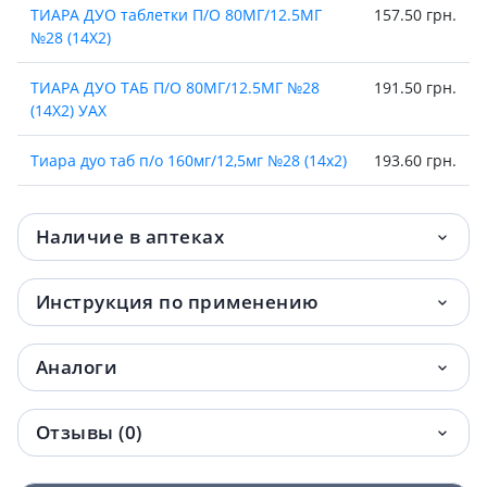
ТИАРА ДУО таблетки П/О 80МГ/12.5МГ
157.50 грн.
№28 (14Х2)
ТИАРА ДУО ТАБ П/О 80МГ/12.5МГ №28
191.50 грн.
(14Х2) УАХ
Тиара дуо таб п/о 160мг/12,5мг №28 (14х2)
193.60 грн.
Тиара соло таблетки п/о 160мг №28
200.60 грн.
Наличие в аптеках
Тиара дуо таб п/о 160мг/25мг №28 (7х4)
230.60 грн.
Инструкция по применению
ТИАРА ДУО ТАБ П/О 160МГ/25МГ №28
242.70 грн.
(14Х2)
Аналоги
ТИАРА ДУО ТАБ П/О 160МГ/12.5МГ №28
244 грн.
(14Х2) УАХ
Отзывы (0)
ТИАРА ТРИО ТАБ П/О 5МГ/12,5МГ/160МГ
247.90 грн.
№28 (14Х2)