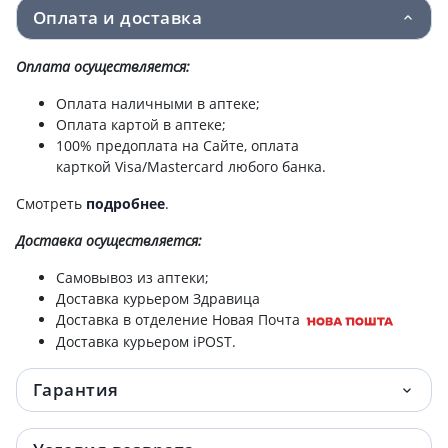
Оплата и доставка
ТИАРА ТРИО ТАБ П/О 10МГ/12,5МГ/160МГ
261.30 грн.
№28 (14Х2)
Оплата осуществляется:
Оплата наличными в аптеке;
ТИАРА ТРИО ТАБ П/О 5МГ/12,5МГ/160МГ
273.50 грн.
Оплата картой в аптеке;
№28 (14Х2) /N/ УАХ
100% предоплата на Сайте, оплата
карткой Visa/Mastercard любого банка.
ТИАРА ТРИО ТАБ П/О 10МГ/12,5МГ/160МГ
314.50 грн.
№28 (14Х2) /N/ УАХ
Смотреть
подробнее
.
Тиара дуо таб п/о 80мг/12,5мг №84
442.20 грн.
Доставка
осуществляется:
Самовывоз из аптеки;
Тиара соло таб п/о 160мг №84
651.50 грн.
Доставка курьером Здравица
Доставка в отделение Новая Почта
Тиара трио таб п/о 5мг/12,5мг/160мг №84
738.70 грн.
Доставка курьером iPOST.
Тиара трио таб п/о 10мг/12.5мг/160мг
777.80 грн.
Гарантия
№84