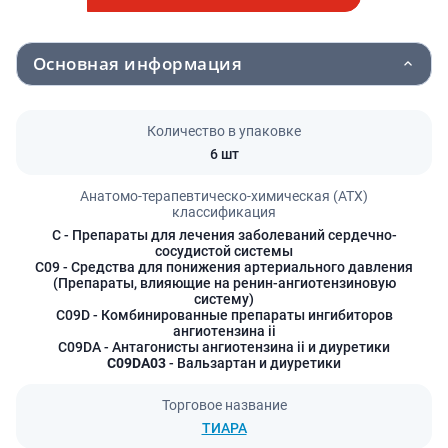
Основная информация
Количество в упаковке
6 шт
Анатомо-терапевтическо-химическая (АТХ)
классификация
C
- Препараты для лечения заболеваний сердечно-
сосудистой системы
C09
- Средства для понижения артериального давления
(Препараты, влияющие на ренин-ангиотензиновую
систему)
C09D
- Комбинированные препараты ингибиторов
ангиотензина ii
C09DA
- Антагонисты ангиотензина ii и диуретики
C09DA03
- Вальзартан и диуретики
Торговое название
ТИАРА