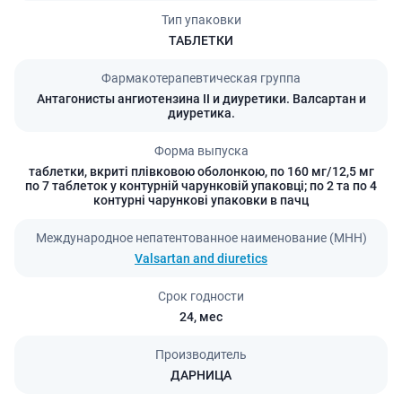
Тип упаковки
ТАБЛЕТКИ
Фармакотерапевтическая группа
Антагонисты ангиотензина II и диуретики. Валсартан и
диуретика.
Форма выпуска
таблетки, вкриті плівковою оболонкою, по 160 мг/12,5 мг
по 7 таблеток у контурній чарунковій упаковці; по 2 та по 4
контурні чарункові упаковки в пачц
Международное непатентованное наименование (МНН)
Valsartan and diuretics
Срок годности
24,
мес
Производитель
ДАРНИЦА