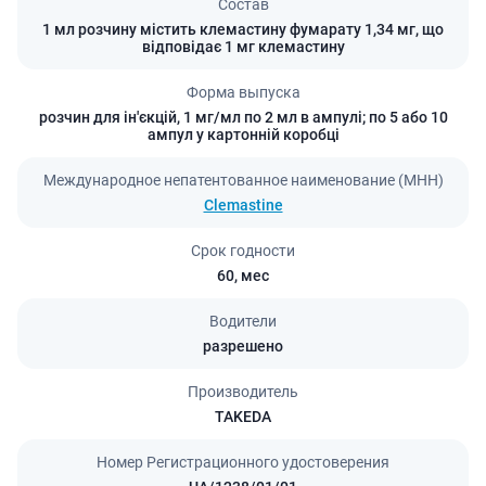
Состав
1 мл розчину містить клемастину фумарату 1,34 мг, що
відповідає 1 мг клемастину
Форма выпуска
розчин для ін'єкцій, 1 мг/мл по 2 мл в ампулі; по 5 або 10
ампул у картонній коробці
Международное непатентованное наименование (МНН)
Clemastine
Срок годности
60,
мес
Водители
разрешено
Производитель
TAKEDA
Номер Регистрационного удостоверения