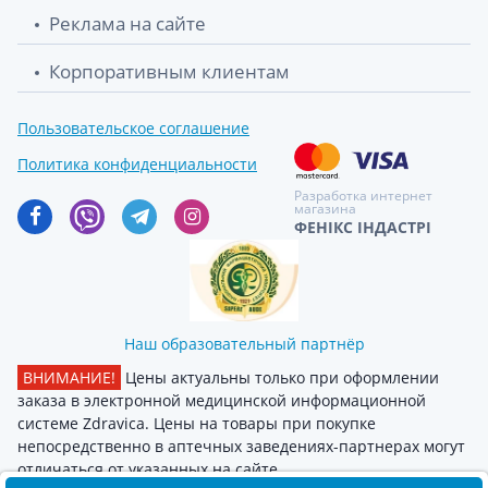
Реклама на сайте
Solgar (Солгар) пиколинат цинка таб
625.80 грн.
300мг №100
Корпоративным клиентам
Solgar (Солгар) расторопша пятнистая
634.50 грн.
Пользовательское соглашение
капсулы №50
Политика конфиденциальности
Solgar (Солгар) готу кола экст капсулы
643.60 грн.
Разработка интернет
№100
магазина
ФЕНІКС ІНДАСТРІ
Solgar (Солгар) кангавитес д/детей
661.20 грн.
таблетки №60
Solgar (Солгар) эхинацеи пурп экст капс
663.70 грн.
Наш образовательный партнёр
№100
ВНИМАНИЕ!
Цены актуальны только при оформлении
заказа в электронной медицинской информационной
системе Zdravica. Цены на товары при покупке
непосредственно в аптечных заведениях-партнерах могут
отличаться от указанных на сайте