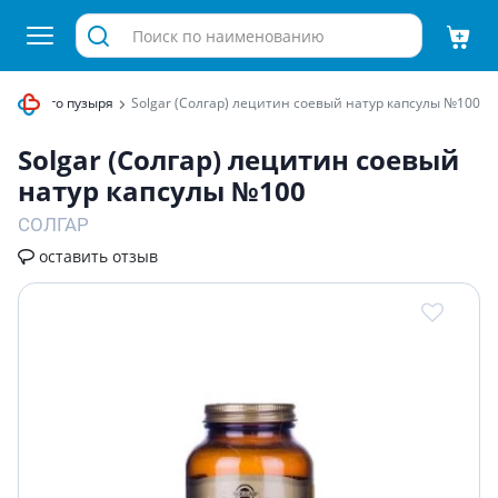
 желчного пузыря
Solgar (Солгар) лецитин соевый натур капсулы №100
Solgar (Солгар) лецитин соевый
натур капсулы №100
СОЛГАР
оставить отзыв