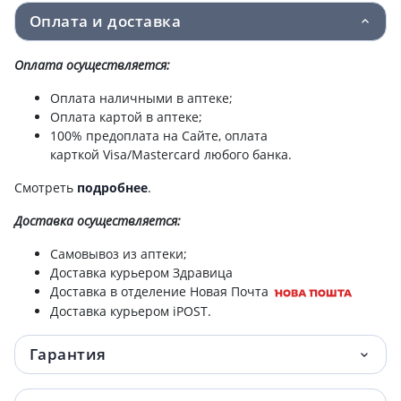
таб №60
Оплата и доставка
Solgar (Солгар) рыбий жир конц омега-3
472.50 грн.
Оплата осуществляется:
капсулы №60
Оплата наличными в аптеке;
Solgar (Солгар) масло примулы вечерней
477.30 грн.
Оплата картой в аптеке;
капсулы 500мг №60
100% предоплата на Сайте, оплата
карткой Visa/Mastercard любого банка.
Solgar (Солгар) витамин с+шиповник таб
484.30 грн.
№100
Смотреть
подробнее
.
Доставка
осуществляется:
Solgar (Солгар) витамин Д3 600ме капс
511.70 грн.
№60
Самовывоз из аптеки;
Доставка курьером Здравица
БАД SOLGAR ВИТАМИН Д3 1000МЕ КАПС
533.50 грн.
Доставка в отделение Новая Почта
№100
Доставка курьером iPOST.
Solgar (Солгар) эстер-с+вит с капс 500мг
539.20 грн.
Гарантия
№50