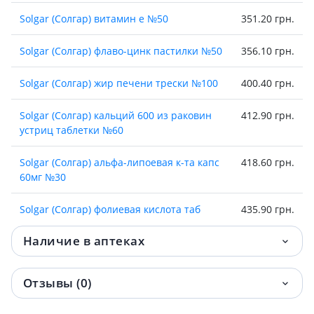
Solgar (Солгар) витамин е №50
351.20 грн.
Solgar (Солгар) флаво-цинк пастилки №50
356.10 грн.
Solgar (Солгар) жир печени трески №100
400.40 грн.
Solgar (Солгар) кальций 600 из раковин
412.90 грн.
устриц таблетки №60
Solgar (Солгар) альфа-липоевая к-та капс
418.60 грн.
60мг №30
Solgar (Солгар) фолиевая кислота таб
435.90 грн.
№100
Наличие в аптеках
Solgar (Солгар) кангавитес с вит с
458.30 грн.
таблетки №90
Отзывы (0)
Solgar (Солгар) кальция цитрат с вит Д3
461.30 грн.