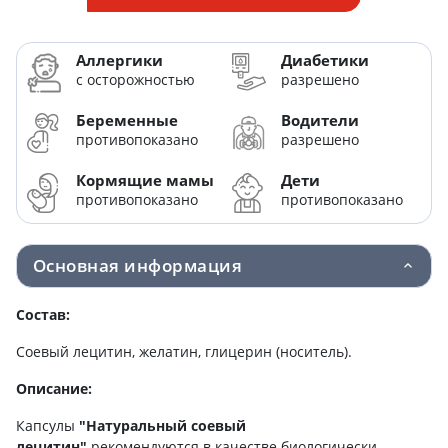
Аллергики
Диабетики
с осторожностью
разрешено
Беременные
Водители
противопоказано
разрешено
Кормящие мамы
Дети
противопоказано
противопоказано
Основная информация
Состав
:
Соевый лецитин, желатин, глицерин (носитель).
Описание
:
Капсулы
"Натуральный соевый
лецитин"
рекомендуются в качестве биологически