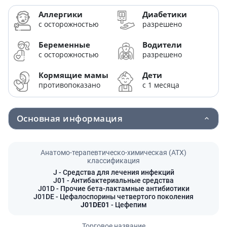
Аллергики
Диабетики
с осторожностью
разрешено
Беременные
Водители
с осторожностью
разрешено
Кормящие мамы
Дети
противопоказано
с 1 месяца
Основная информация
Анатомо-терапевтическо-химическая (АТХ)
классификация
J
- Средства для лечения инфекций
J01
- Антибактериальные средства
J01D
- Прочие бета-лактамные антибиотики
J01DE
- Цефалоспорины четвертого поколения
J01DE01
- Цефепим
Торговое название