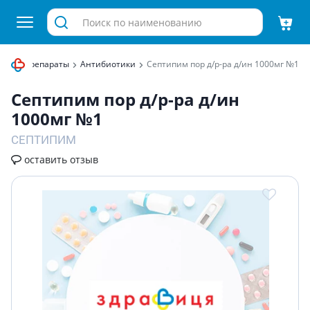
бные препараты
Антибиотики
Септипим пор д/р-ра д/ин 1000мг №1
Септипим пор д/р-ра д/ин
1000мг №1
СЕПТИПИМ
оставить отзыв