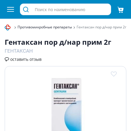
епараты
Противомикробные препараты
Гентаксан пор д/нар прим 2г
Гентаксан пор д/нар прим 2г
ГЕНТАКСАН
оставить отзыв