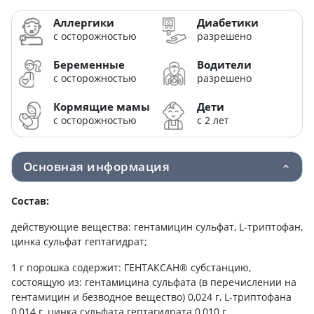
Аллергики
Диабетики
с осторожностью
разрешено
Беременные
Водители
с осторожностью
разрешено
Кормящие мамы
Дети
с осторожностью
с 2 лет
Основная информация
Состав:
действующие вещества: гентамицин сульфат, L-триптофан,
цинка сульфат гептагидрат;
1 г порошка содержит: ГЕНТАКСАН® субстанцию,
состоящую из: гентамицина сульфата (в перечислении на
гентамицин и безводное вещество) 0,024 г, L-триптофана
0,014 г, цинка сульфата гептагидрата 0,010 г,