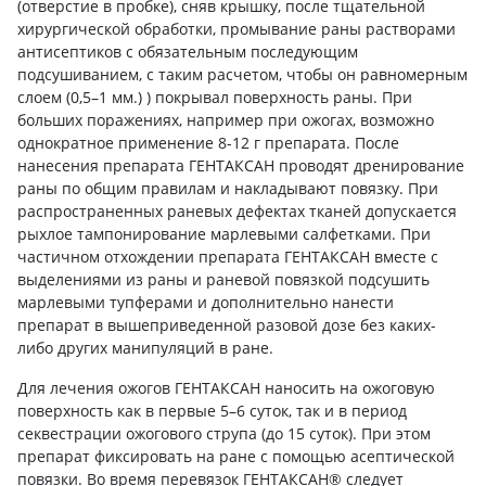
(отверстие в пробке), сняв крышку, после тщательной
хирургической обработки, промывание раны растворами
антисептиков с обязательным последующим
подсушиванием, с таким расчетом, чтобы он равномерным
слоем (0,5–1 мм.) ) покрывал поверхность раны. При
больших поражениях, например при ожогах, возможно
однократное применение 8-12 г препарата. После
нанесения препарата ГЕНТАКСАН проводят дренирование
раны по общим правилам и накладывают повязку. При
распространенных раневых дефектах тканей допускается
рыхлое тампонирование марлевыми салфетками. При
частичном отхождении препарата ГЕНТАКСАН вместе с
выделениями из раны и раневой повязкой подсушить
марлевыми тупферами и дополнительно нанести
препарат в вышеприведенной разовой дозе без каких-
либо других манипуляций в ране.
Для лечения ожогов ГЕНТАКСАН наносить на ожоговую
поверхность как в первые 5–6 суток, так и в период
секвестрации ожогового струпа (до 15 суток). При этом
препарат фиксировать на ране с помощью асептической
повязки. Во время перевязок ГЕНТАКСАН® следует