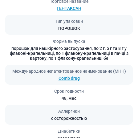
Торговое название
ГЕНТАКСАН
Тип упаковки
ПОРОШОК
Форма выпуска
порошок для нашкірного застосування, по 2 г, 5 г та 8 г у
флаконі-крапельниці, по 1 флакону-крапельниці в пачці з
картону, по 1 флакону-крапельниці бе
Международное непатентованное наименование (МНН)
Comb drug
Срок годности
48,
мес
Аллергики
с осторожностью
Диабетики