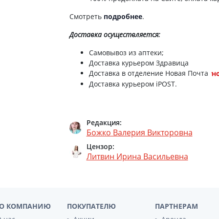
ы
Противоопухолевые
негормональные препараты
Смотреть
подробнее
.
стероиды
Противоопухолевые
ания щитовидной
Доставка
осуществляется:
гормональные препараты
От рака
Самовывоз из аптеки;
 поджелудочной
Доставка курьером Здравица
Лечение аллергии
Доставка в отделение Новая Почта
орная система
Доставка курьером iPOST.
Мочеполовая система и
ва от аллергии
половые гормоны
ва от астмы
Лекарства для почек
Редакция:
Препараты для потенции и
Божко Валерия Викторовна
эрекции
Цензор:
Урологические препараты
Литвин Ирина Васильевна
Гинекологические препараты
Препараты влияющие на
лактацию
Препараты для органов
О КОМПАНИЮ
ПОКУПАТЕЛЮ
ПАРТНЕРАМ
чувств