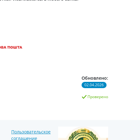
Препараты кальция
Хондропротекторы
Кроветворение и кровь
Противотромбозные
Препараты от анемии
Кровезаменители
Препараты для
парентерального питания
Прочие лекарственные
Обновлено:
средства
02.04.2026
Проверено
Пользовательское
соглашение