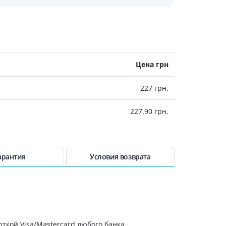
Антисептики и дезинфекторы
Лечение угревой сыпи, акне
Лечение рубцов
Лекарства от бородавок
Цена грн
Лечение перхоти, себореи,
волосистых дерматитов
227 грн.
Средства от повышенной
потливости
227.90 грн.
Лечение герпеса
Препараты для
опорнодвигательного
аппарата
арантия
Условия возврата
Противовоспалительные
препараты
От суставной и мышечной боли
Миорелаксанты
Лекарства от подагры
ткой Visa/Mastercard любого банка.