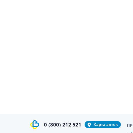
гормон
Кортико
Заболев
железы
Гормоны
железы
Респират
Лекарст
Лекарст
0
(800)
212 521
Карта аптек
ПР