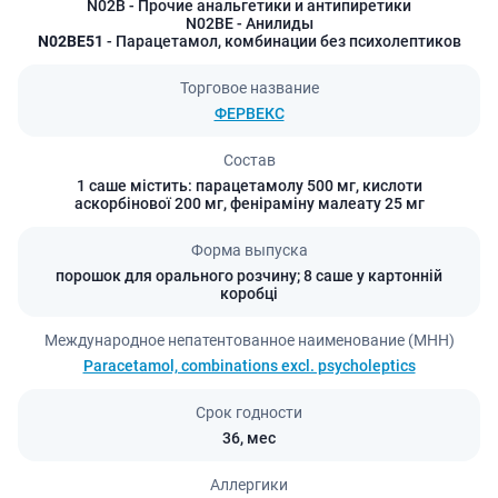
N02B
- Прочие анальгетики и антипиретики
N02BE
- Анилиды
N02BE51
- Парацетамол, комбинации без психолептиков
Торговое название
ФЕРВЕКС
Состав
1 саше містить: парацетамолу 500 мг, кислоти
аскорбінової 200 мг, феніраміну малеату 25 мг
Форма выпуска
порошок для орального розчину; 8 саше у картонній
коробці
Международное непатентованное наименование (МНН)
Paracetamol, combinations excl. psycholeptics
Срок годности
36,
мес
Аллергики