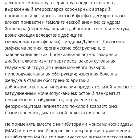
декомпенсированную сердечную недостаточность,
выраженный атеросклероз коронарных артерий;
врожденный дефицит глюкозо-6-фосфат-дегидрогеназы
(может привести к гемолитической анемии); синдром
Жильбера (перемежающаяся доброкачественная желтуха,
возникающая вследствие дефицита
глюкуронилтрансферазы), синдром Дубина – Джонсона;
эмфизема легких; хронические обструктивные
заболевания легких; бронхиальная астма; сахарный
диабет; алкоголизм; гипертиреоз; закрытоугольная
глаукома; обструкция шейки мочевого пузыря;
пилородуоденальная обструкция; язвенная болезнь
желудка в стадии обострения; аритмии;
доброкачественная гиперплазия предстательной железы с
затрудненным мочеиспусканием; острый панкреатит;
повышенная возбудимость; нарушение сна;
феохромоцитома; эпилепсия; пожилой возраст; риск
возникновения дыхательной недостаточности.
Не применять вместе с ингибиторами моноаминооксидазы
(МАО) и в течение 2 нед после прекращения применения
ингибиторов МАО с трициклическими антидепрессантами,