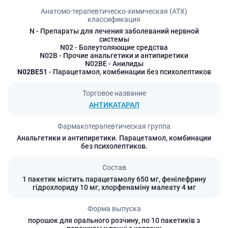
Анатомо-терапевтическо-химическая (АТХ)
классификация
N
- Препараты для лечения заболеваний нервной
системы
N02
- Болеутоляющие средства
N02B
- Прочие анальгетики и антипиретики
N02BE
- Анилиды
N02BE51
- Парацетамол, комбинации без психолептиков
Торговое название
АНТИКАТАРАЛ
Фармакотерапевтическая группа
Анальгетики и антипиретики. Парацетамол, комбинации
без психолептиков.
Состав
1 пакетик містить парацетамолу 650 мг, фенілефрину
гідрохлориду 10 мг, хлорфенаміну малеату 4 мг
Форма выпуска
порошок для орального розчину, по 10 пакетиків з