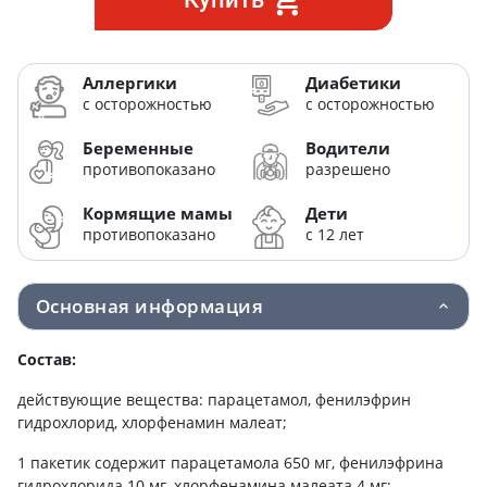
Аллергики
Диабетики
с осторожностью
с осторожностью
Беременные
Водители
противопоказано
разрешено
Кормящие мамы
Дети
противопоказано
с 12 лет
Основная информация
Состав:
действующие вещества: парацетамол, фенилэфрин
гидрохлорид, хлорфенамин малеат;
1 пакетик содержит парацетамола 650 мг, фенилэфрина
гидрохлорида 10 мг, хлорфенамина малеата 4 мг;