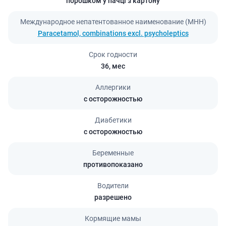
порошком у пачці з картону
Международное непатентованное наименование (МНН)
Paracetamol, combinations excl. psycholeptics
Срок годности
36,
мес
Аллергики
с осторожностью
Диабетики
с осторожностью
Беременные
противопоказано
Водители
разрешено
Кормящие мамы