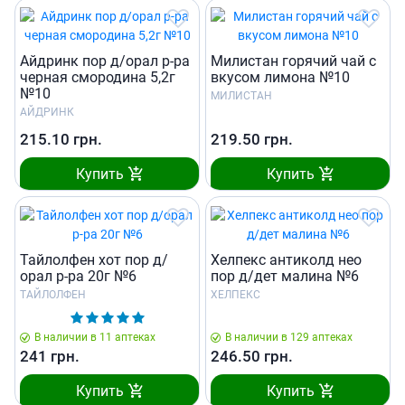
Айдринк пор д/орал р-ра
Милистан горячий чай с
черная смородина 5,2г
вкусом лимона №10
№10
МИЛИСТАН
АЙДРИНК
215.10
грн.
219.50
грн.
Купить
Купить
Тайлолфен хот пор д/
Хелпекс антиколд нео
орал р-ра 20г №6
пор д/дет малина №6
ТАЙЛОЛФЕН
ХЕЛПЕКС
В наличии в 11 аптеках
В наличии в 129 аптеках
241
грн.
246.50
грн.
Купить
Купить