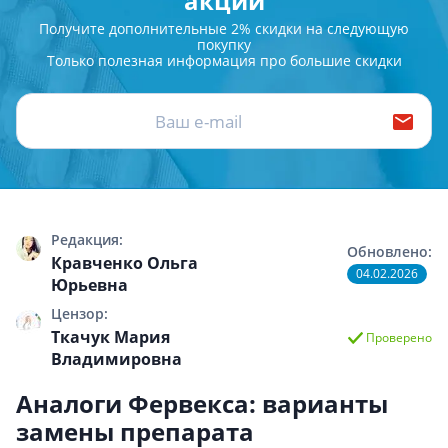
акции
Получите дополнительные 2% скидки на следующую
покупку
Только полезная информация про большие скидки
Редакция:
Обновлено:
Кравченко Ольга
04.02.2026
Юрьевна
Цензор:
Ткачук Мария
Проверено
Владимировна
Аналоги Фервекса: варианты
замены препарата