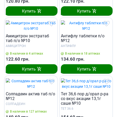
120.80
грн.
122.10
грн.
Купить
Купить
Амицитрон экстратаб
Антифлу таблетки п/о
таб п/о №10
№12
АМИЦИТРОН
АНТИФЛУ
В наличии в 4 аптеках
В наличии в 18 аптеках
122.60
грн.
134.60
грн.
Купить
Купить
Солпадеин актив таб п/о
Тет 36,6 пор д/орал р-ра
№12
со вкус акации 13,1г
саше №10
СОЛПАДЕИН
ТЕТ 36.6
В наличии в 127 аптеках