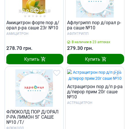
Амицитрон форте пор д/
Афлугрипп пор д/орал р-
орал р-ра саше 23г №10
ра саше №10
АМИЦИТРОН
АФЛУГРИПП
В наличии в 23 аптеках
278.70
грн.
279.30
грн.
Купить
Купить
Астрацитрон пор д/п р-ра
д/перор прим 20г саше
№10
АСТРАЦИТРОН
ФЛЮКОЛД ПОР Д/ОРАЛ
Р-РА ЛИМОН 5Г САШЕ
№10 /T/
ФЛЮКОЛД