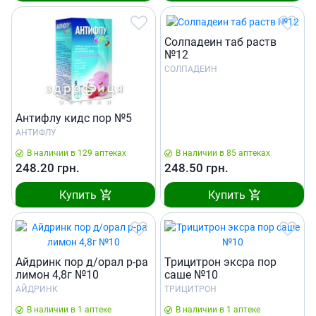
Солпадеин таб раств
№12
СОЛПАДЕИН
Антифлу кидс пор №5
АНТИФЛУ
В наличии в 129 аптеках
В наличии в 85 аптеках
248.20
грн.
248.50
грн.
Купить
Купить
Айдринк пор д/орал р-ра
Трицитрон эксра пор
лимон 4,8г №10
саше №10
АЙДРИНК
ТРИЦИТРОН
В наличии в 1 аптеке
В наличии в 1 аптеке