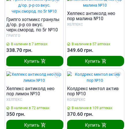
Хелпекс антиколд нео
пор малина №10
Грипго хотмикс гранулы
д/ор. р-р со вкус.
ХЕЛПЕКС
черн.смород. по 5г №10
ГРИПГО
В наличии в 7 аптеках
В наличии в 57 аптеках
338.70
грн.
349.60
грн.
Купить
Купить
Хелпекс антиколд нео
Колдрекс ментол актив
пор лимон №10
пор №10
ХЕЛПЕКС
КОЛДРЕКС
В наличии в 72 аптеках
В наличии в 109 аптеках
350
грн.
370.60
грн.
Купить
Купить