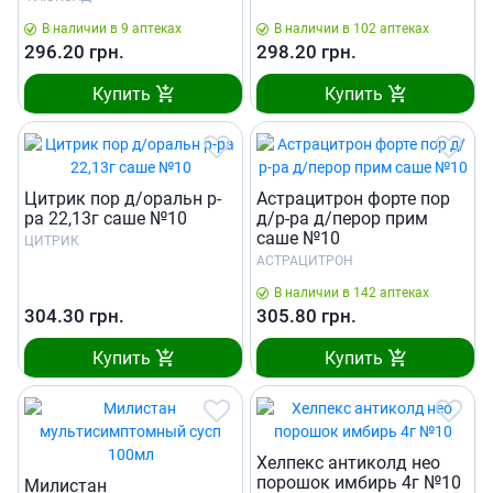
В наличии в 9 аптеках
В наличии в 102 аптеках
296.20
грн.
298.20
грн.
Купить
Купить
Цитрик пор д/оральн р-
Астрацитрон форте пор
ра 22,13г саше №10
д/р-ра д/перор прим
саше №10
ЦИТРИК
АСТРАЦИТРОН
В наличии в 142 аптеках
304.30
грн.
305.80
грн.
Купить
Купить
Хелпекс антиколд нео
порошок имбирь 4г №10
Милистан