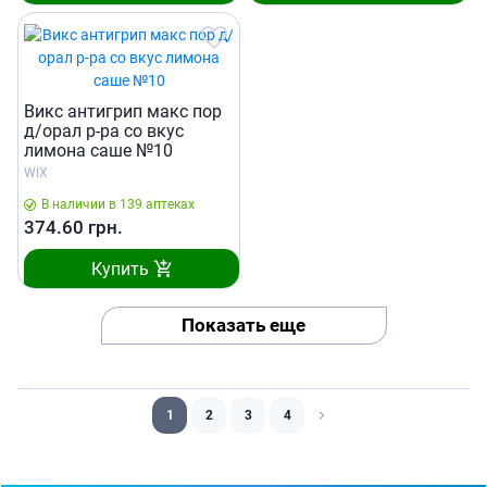
Викс антигрип макс пор
д/орал р-ра со вкус
лимона саше №10
WIX
В наличии в 139 аптеках
374.60
грн.
Купить
Показать еще
1
2
3
4