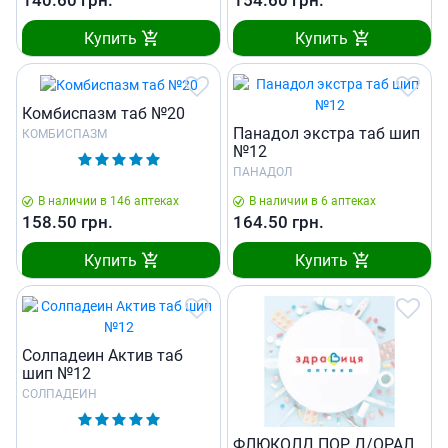
140.60
грн.
154.60
грн.
Купить
Купить
Комбиспазм таб №20
Панадол экстра таб шип
КОМБИСПАЗМ
№12
ПАНАДОЛ
В наличии в 146 аптеках
В наличии в 6 аптеках
158.50
грн.
164.50
грн.
Купить
Купить
Солпадеин Актив таб
шип №12
СОЛПАДЕИН
ФЛЮКОЛД ПОР Д/ОРАЛ