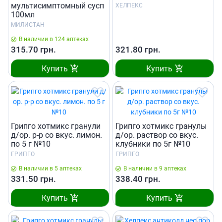
мультисимптомный сусп
ХЕЛПЕКС
100мл
МИЛИСТАН
В наличии в 124 аптеках
315.70
грн.
321.80
грн.
Купить
Купить
Грипго хотмикс гранули
Грипго хотмикс гранулы
д/ор. р-р со вкус. лимон.
д/ор. раствор со вкус.
по 5 г №10
клубники по 5г №10
ГРИПГО
ГРИПГО
В наличии в 5 аптеках
В наличии в 9 аптеках
331.50
грн.
338.40
грн.
Купить
Купить