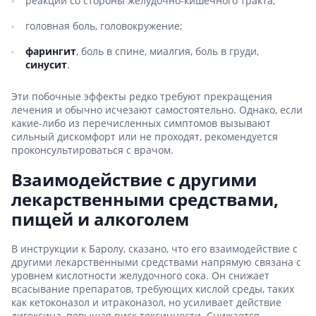
реакции со стороны желудочно-кишечного тракта;
головная боль, головокружение;
фарингит
, боль в спине, миалгия, боль в груди,
синусит
.
Эти побочные эффекты редко требуют прекращения
лечения и обычно исчезают самостоятельно. Однако, если
какие-либо из перечисленных симптомов вызывают
сильный дискомфорт или не проходят, рекомендуется
проконсультироваться с врачом.
Взаимодействие с другими
лекарственными средствами,
пищей и алкоголем
В инструкции к Баролу, сказано, что его взаимодействие с
другими лекарственными средствами напрямую связана с
уровнем кислотности желудочного сока. Он снижает
всасывание препаратов, требующих кислой среды, таких
как кетоконазол и итраконазол, но усиливает действие
дигоксина, повышая риск токсичности. Снижается