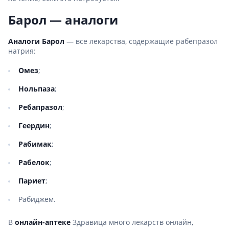
Барол — аналоги
Аналоги Барол
— все лекарства, содержащие рабепразол
натрия:
Омез
;
Нольпаза
;
Ребапразол
;
Геердин
;
Рабимак
;
Рабелок
;
Париет
;
Рабиджем.
В
онлайн-аптеке
Здравица много лекарств онлайн,