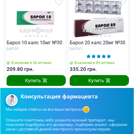
Барол 10 капс 10мг №30
Барол 20 капс 20мг №30
БАРОЛ
БАРОЛ
В наличии в 36 аптеках
В наличии в 89 аптеках
209.80
грн.
335.20
грн.
Купить
Купить
Консультация фармацевта
Мы найдем ответы на все ваши вопросы!
Опишите симптомы либо укажите нужный препарат - мы
поможем подобрать его дозировку, подберем аналог, оформим
заказ с доставкой домой или просто проконсультируем.