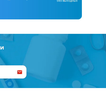
без выходных
Антисептики и дезинфекторы
Лечение угревой сыпи, акне
Лечение рубцов
Лекарства от бородавок
Лечение перхоти, себореи,
волосистых дерматитов
Средства от повышенной
ии
потливости
Лечение герпеса
Препараты для
опорнодвигательного
аппарата
Противовоспалительные
препараты
От суставной и мышечной боли
Миорелаксанты
Лекарства от подагры