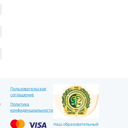
Препараты кальция
Хондропротекторы
Кроветворение и кровь
Противотромбозные
Препараты от анемии
Кровезаменители
Препараты для
парентерального питания
Прочие лекарственные
средства
Пользовательское
соглашение
е
Политика
конфиденциальности
Наш образовательный