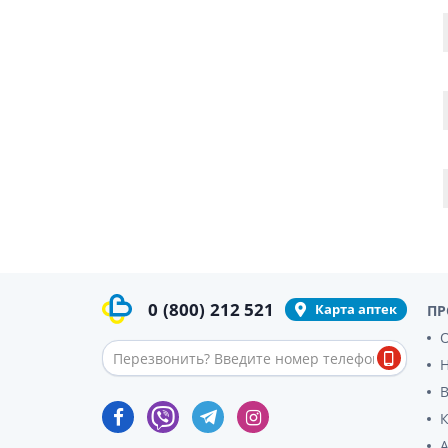
гормон
Кортико
Заболев
железы
Гормоны
железы
Респират
Лекарст
Лекарст
0
(800)
212 521
Карта аптек
ПР
О