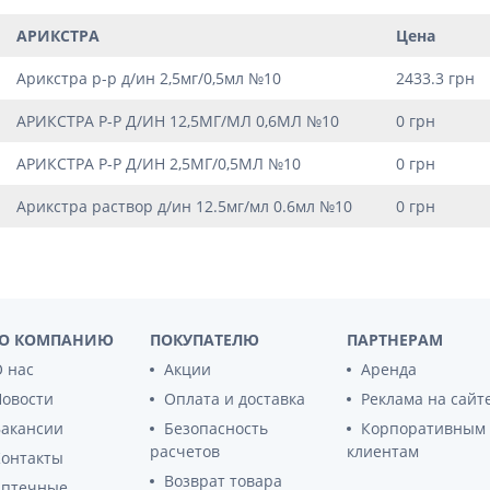
ы
Противоопухолевые
негормональные препараты
АРИКСТРА
Цена
стероиды
Противоопухолевые
ания щитовидной
Арикстра р-р д/ин 2,5мг/0,5мл №10
2433.3 грн
гормональные препараты
От рака
АРИКСТРА Р-Р Д/ИН 12,5МГ/МЛ 0,6МЛ №10
0 грн
 поджелудочной
Лечение аллергии
АРИКСТРА Р-Р Д/ИН 2,5МГ/0,5МЛ №10
0 грн
орная система
Мочеполовая система и
Арикстра раствор д/ин 12.5мг/мл 0.6мл №10
0 грн
ва от аллергии
половые гормоны
ва от астмы
Лекарства для почек
Препараты для потенции и
эрекции
Урологические препараты
О КОМПАНИЮ
ПОКУПАТЕЛЮ
ПАРТНЕРАМ
Гинекологические препараты
 нас
Акции
Аренда
Препараты влияющие на
Новости
Оплата и доставка
Реклама на сайт
лактацию
Вакансии
Безопасность
Корпоративным
расчетов
клиентам
Препараты для органов
Контакты
чувств
Возврат товара
Аптечные