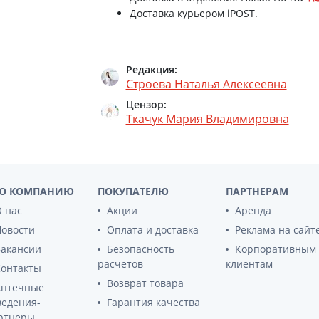
Препараты для глаз
Доставка курьером iPOST.
Капли в ухо
Редакция:
Строева Наталья Алексеевна
Цензор:
Ткачук Мария Владимировна
О КОМПАНИЮ
ПОКУПАТЕЛЮ
ПАРТНЕРАМ
 нас
Акции
Аренда
Новости
Оплата и доставка
Реклама на сайт
Вакансии
Безопасность
Корпоративным
расчетов
клиентам
Контакты
Возврат товара
Аптечные
ведения-
Гарантия качества
ртнеры