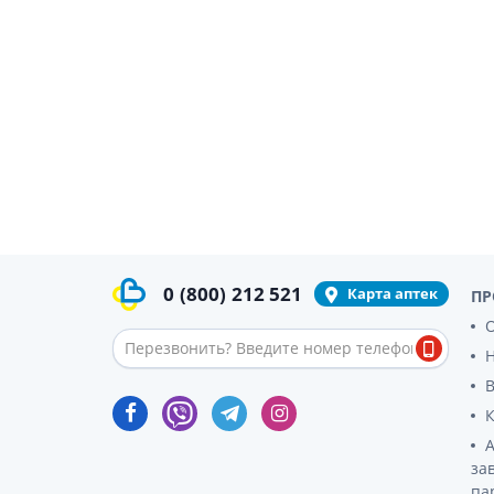
0
(800)
212 521
Карта аптек
ПР
О
за
па