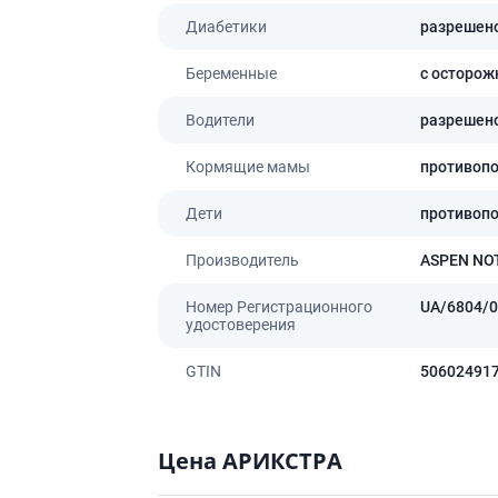
ты для повышения
Препараты для нервной
а
Диабетики
разрешен
системы
итики и пропульсанты
Противосудорожные
Беременные
с осторож
льное
Препараты для лечения
эпилепсии
Водители
разрешен
ы для
дочной железы
Снотворные препараты
Кормящие мамы
противоп
тные препараты
Успокоительные препараты
ты для лечения
Антидепрессанты
Дети
противоп
тита
Препараты для улучшения
памяти
Производитель
ASPEN NO
ы для печени и
Транквилизаторы
 пузыря
(анксиолитики)
Номер Регистрационного
UA/6804/0
а от гепатита C
удостоверения
Средства от курения и
никотиновой зависимости
ротекторы для печени
GTIN
50602491
Средства от похмелья
нные препараты
Препараты от головокружения
слоты
Цена АРИКСТРА
Противоопухолевые
льные препараты
препараты
амо-гипофизарные