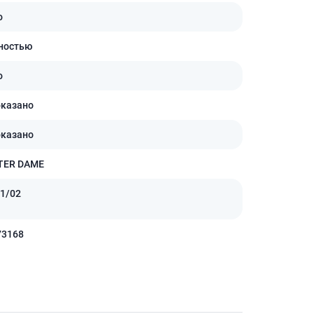
Антисептики и дезинфекторы
о
Лечение угревой сыпи, акне
ностью
Лечение рубцов
Лекарства от бородавок
о
Лечение перхоти, себореи,
оказано
волосистых дерматитов
Средства от повышенной
оказано
потливости
Лечение герпеса
TER DAME
Препараты для
1/02
опорнодвигательного
аппарата
Противовоспалительные
73168
препараты
От суставной и мышечной боли
Миорелаксанты
Лекарства от подагры