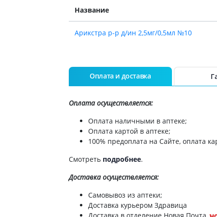
ы
Противоопухолевые
Название
негормональные препараты
стероиды
Противоопухолевые
Арикстра р-р д/ин 2,5мг/0,5мл №10
ания щитовидной
гормональные препараты
От рака
 поджелудочной
Лечение аллергии
Оплата и доставка
Г
орная система
Мочеполовая система и
ва от аллергии
половые гормоны
Оплата осуществляется:
ва от астмы
Лекарства для почек
Оплата наличными в аптеке;
Препараты для потенции и
Оплата картой в аптеке;
эрекции
100% предоплата на Сайте, оплата кар
Урологические препараты
Смотреть
подробнее
.
Гинекологические препараты
Препараты влияющие на
Доставка
осуществляется:
лактацию
Самовывоз из аптеки;
Препараты для органов
Доставка курьером Здравица
чувств
Доставка в отделение Новая Почта