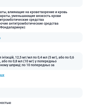
холестерина
Препараты для укрепления
сосудов
аты, влияющие на кроветворение и кровь
параты, уменьшающие вязкость крови
Препараты от аритмии
титромботические средства
рочие антитромботические средства
Мочегонные препараты,
 Фондапаринукс
диуретики
Лекарства от стенокардии
А
Препараты при сердечной
недостаточности
Заболевания кожи
ін'єкцій, 12,5 мг/мл по 0,4 мл (5 мг), або по 0,6
), або по 0,8 мл (10 мг) у попередньо
Противогрибковые
ному шприці; по 10 попередньо за
От ожогов
nux
Лечение ран и язв
Мази от аллергии
Лечение псориаза, экземы
Антибиотики для лечения
заболеваний кожи
ностью
Гормональные мази