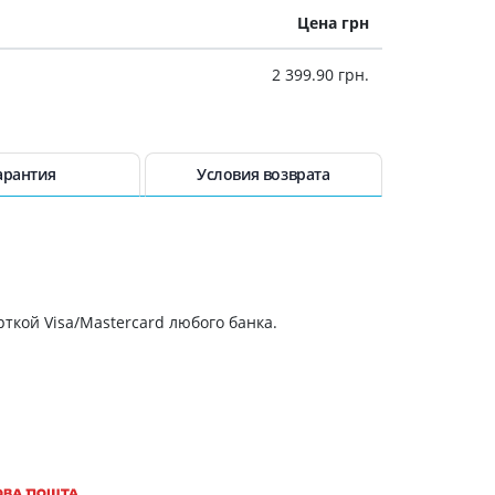
Препараты кальция
Цена грн
Хондропротекторы
2 399.90 грн.
Кроветворение и кровь
Противотромбозные
Препараты от анемии
арантия
Условия возврата
Кровезаменители
Препараты для
парентерального питания
Прочие лекарственные
средства
ткой Visa/Mastercard любого банка.